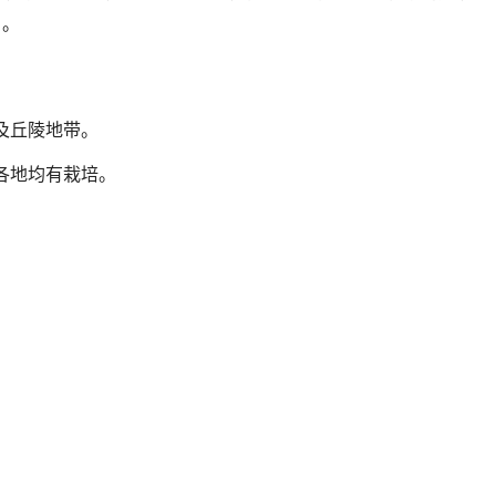
月。
及丘陵地带。
各地均有栽培。