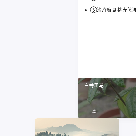
③治疥癣:胡桃壳煎
白骨走马
上一篇