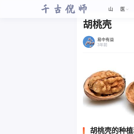
山
医
胡桃壳
易中有益
3年前
胡桃壳的种植