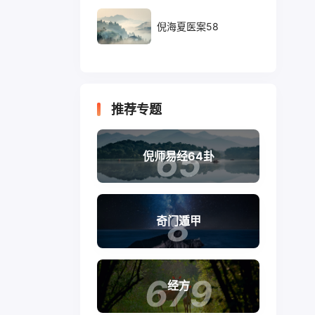
倪海夏医案58
推荐专题
65
倪师易经64卦
8
奇门遁甲
679
经方