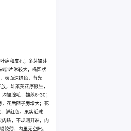
的叶痛和皮孔；冬芽被芽
先端1片常较大，椭圆状
缘，表面深绿色，有光
开放，雄葇荑花序腋生，
，均被腺毛，雄蕊6-30；
房，花后随子房增大；花
状，鲜红色。果实近球
皮肉质，不规则开裂，内
膜较薄，内里无空隙。