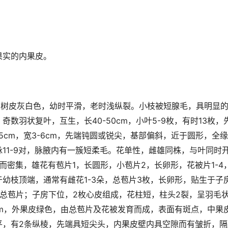
果实的内果皮。
m。树皮灰白色，幼时平滑，老时浅纵裂。小枝被短腺毛，具明显
奇数羽状复叶，互生，长40-50cm，小叶5-9枚，有时13枚，
15cm，宽3-6cm，先端钝圆或锐尖，基部偏斜，近于圆形，全
11-9对，脉腋内有一簇短柔毛。花单性，雌雄同株，与叶同时
小而密集，雄花有苞片1，长圆形，小苞片2，长卵形，花被片1-4
幼枝顶端，通常有雌花1-3朵，总苞片3枚，长卵形，贴生于子
出总苞片；子房下位，2枚心皮组成，花柱短，柱头2裂，呈羽毛
cm，外果皮绿色，由总苞片及花被发育而成，表面有斑点，中果
平，有2条纵棱，先端具短尖头，内果皮壁内具空隙而有皱折，隔