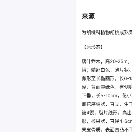
来源
为胡桃科植物胡桃成熟
【原形态】
落叶乔木，高20-25
鳞；髓部白色，薄片状。
卵形至长椭圆形，长6-
泽，背面淡绿色，有侧脉
下垂，长5-10cm，花
雌花序穗状，直立，生于
被4裂，裂片线形，高
形，核果状，直径4-6
果皮骨质，表面凹凸不