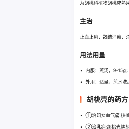
为胡桃科植物胡桃成熟
主治
止血止痢，散结消痈，
用法用量
内服：煎汤，9-15g
外用：适量，煎水洗
胡桃壳的药方
①治妇女血气痛:核
②治乳痈:胡桃壳烧