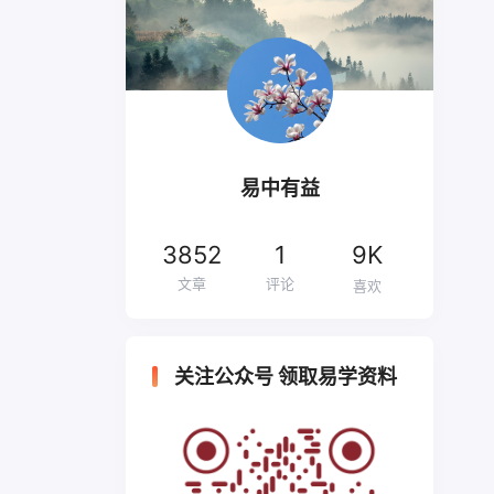
易中有益
3852
1
9K
文章
评论
喜欢
关注公众号 领取易学资料