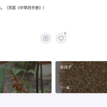
洗。（苏医《中草药手册》）
0
蛇床子
下一篇