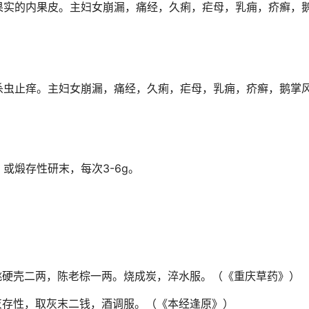
果实的内果皮。主妇女崩漏，痛经，久痢，疟母，乳痈，疥癣，
杀虫止痒。主妇女崩漏，痛经，久痢，疟母，乳痈，疥癣，鹅掌
；或煅存性研末，每次3-6g。
。
桃硬壳二两，陈老棕一两。烧成炭，淬水服。（《重庆草药》）
灰存性，取灰末二钱，酒调服。（《本经逢原》）