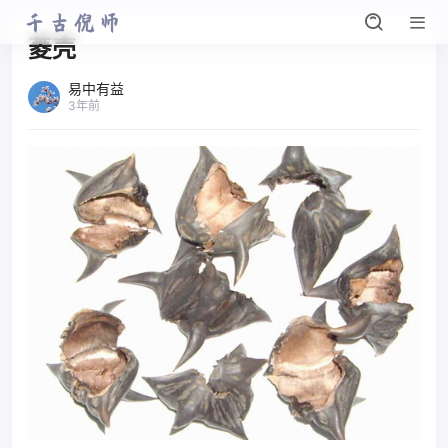
菱壳
易中有益
3年前