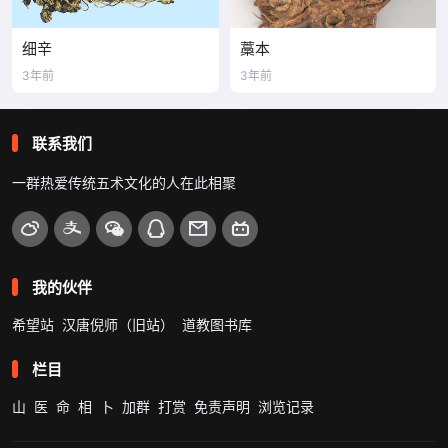
细辛
藁本
3年前
3年前
联系我们
一群热爱传统五术文化的人在此相聚
我的伙伴
希望站
汉唐倪师（旧站）
道教图书库
栏目
山
医
命
相
卜
加群
打赏
免责声明
浏览记录