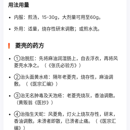
用法用量
内服：煎汤，15-30g，大剂量可用至60g。
外用：适量，烧存性研末调敷；或煎水洗。
菱壳的药方
①治脱肛：先将麻油润湿肠上，自去浮衣，再将风
菱壳水净之。（《张氏必验方》）
②治头面黄水疮：隔年老菱壳，烧存性，麻油调
敷。（《医宗汇编》）
③治无名肿毒及天泡疮：老菱壳烧灰，香油调敷。
（黄贩翁《医抄》）
④治指生天蛇：风菱角，灯火上烧灰存性，研末，
香油调敷。未溃者即散，已溃者止痛。（《医宗汇
编》）