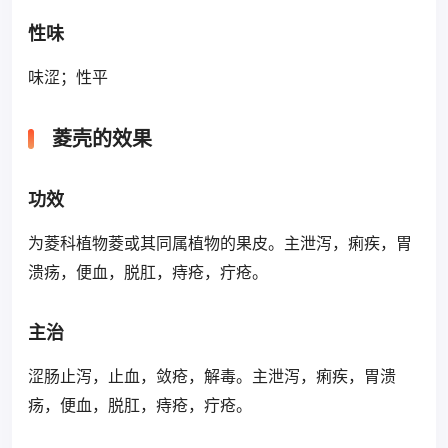
性味
味涩；性平
菱壳的效果
功效
为菱科植物菱或其同属植物的果皮。主泄泻，痢疾，胃
溃疡，便血，脱肛，痔疮，疔疮。
主治
涩肠止泻，止血，敛疮，解毒。主泄泻，痢疾，胃溃
疡，便血，脱肛，痔疮，疔疮。