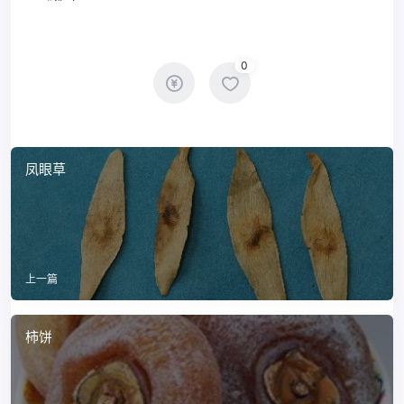
0
凤眼草
上一篇
柿饼