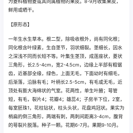
为菱科植物菱或其同属植物的果皮。8-9月收集果皮，
鲜用或晒干。
【原形态】
一年生水生草本。根二型，除吸收根外，尚有同化根；
同化根含叶绿素，生自茎节，羽状细裂。茎细长，因水
之深浅不同而长短不等。叶集生茎顶，成莲座状，菱状
三角形，长2.5-4cm，宽2-4.5cm，边缘上半部有粗锯
齿，近基部全缘，绿色，上面无毛，下面幼时有细毛，
后渐落，沿脉有毛；叶柄长2.5-5cm，有毛或无毛，近
顶处有膨大海绵状的气室。花两性，单生叶腋；萼管
短，有毛，裂片4；花瓣4；雄蕊4；子房半下位，2室，
每室胚珠1，花柱钻状，柱头头状，花盘鸡冠状。果实为
梢扁的倒三角形，两端有刺，两刺间距离3-4cm，腹背
的萼裂片脱落。种子一颗。花期6-7月。果期9-10月。