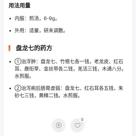
用法用量
内服：煎汤，6-9g。
外用：适量，研末调敷。
盘龙七的药方
①治浮肿：盘龙七、竹根七各一钱，老龙皮、红石
耳、鹿衔草、金丝带各二钱，羌活三钱，木通八分。
水煎服。
②治泻痢后肠胃虚弱：盘龙七、红石耳各五钱，朱
砂七三钱，黄精二钱。水煎服。
0