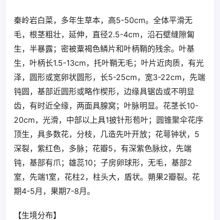
秦岭岩白菜，多年生草本，高5-50cm。全体平滑无
毛，根茎粗壮，延伸，直径2.5-4cm，沿石壁缝隙匐
生，半暴露；密被粟褐色鳞片和叶柄鞘的残余。叶基
生，叶柄长1.5-13cm，托叶鞘无毛；叶片近肉质，有光
泽，圆形或宽卵状圆形，长5-25cm，宽3-22cm，先端
钝圆，基部近圆形或略作楔形，边缘具锯齿或不明显
齿，有时近全缘，两面具腺窝；叶脉明显。花茎长10-
20cm，光滑，中部以上具1披针形苞叶；圆锥聚伞花序
顶生，具多数花，分枝，几造先叶开放；花萼钟状，5
深裂，紫红色，多脉；花瓣5，有深紫色脉纹，先端
钝，基部有爪；雄蕊10；子房卵球形，无毛，基部2
室，先端1室，花柱2，柱头大，盾状。蒴果2瓣裂。花
期4-5月，果期7-8月。
【生境分布】