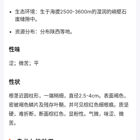
生态环境：生于海拔2500-3600m的湿润的峭壁石
崖缝隙中。
资源分布：分布陕西等地。
性味
涩；微苦；平
性状
根茎近圆柱形，一端稍细，直径2.5-4cm。表面褐色，
密被褐色鳞片及残存叶鞘，并可见棕红色细根痕。质坚
硬，难折断，断面棕红色，显粉性。气微，味涩、微
苦。