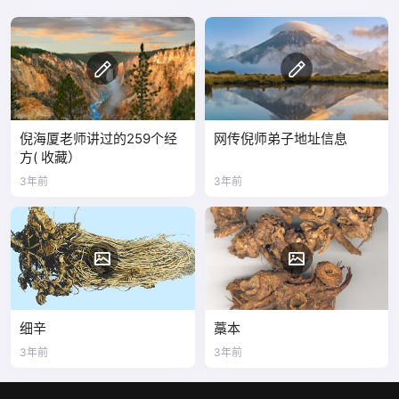
倪海厦老师讲过的259个经
网传倪师弟子地址信息
方( 收藏）
3年前
3年前
细辛
藁本
3年前
3年前