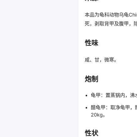
本品为龟科动物乌龟Chin
死，剥取背甲及腹甲，
性味
咸、甘，微寒。
炮制
龟甲：置蒸锅内，沸
醋龟甲：取净龟甲，照
20kg。
性状