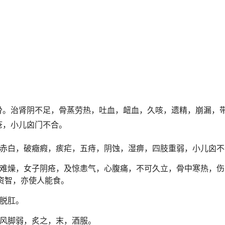
骨。治肾阴不足，骨蒸劳热，吐血，衄血，久咳，遗精，崩漏，
疮，小儿囟门不合。
赤白，破癥瘕，痎疟，五痔，阴蚀，湿痹，四肢重弱，小儿囟不
难燥，女子阴疮，及惊恚气，心腹痛，不可久立，骨中寒热，伤
资智，亦使人能食。
脱肛。
风脚弱，炙之，末，酒服。