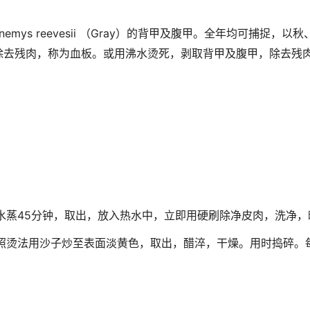
emys reevesii （Gray）的背甲及腹甲。全年均可捕捉，
除去残肉，称为血板。或用沸水烫死，剥取背甲及腹甲，除去残
水蒸45分钟，取出，放入热水中，立即用硬刷除净皮肉，洗净，
烫法用沙子炒至表面淡黄色，取出，醋淬，干燥。用时捣碎。每1