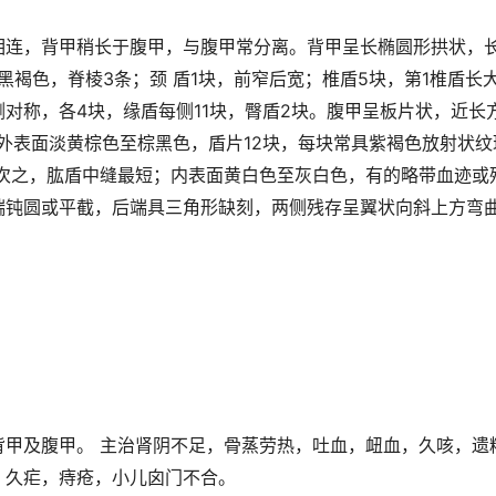
连，背甲稍长于腹甲，与腹甲常分离。背甲呈长椭圆形拱状，长7.5
或黑褐色，脊棱3条；颈 盾1块，前窄后宽；椎盾5块，第1椎盾长
对称，各4块，缘盾每侧11块，臀盾2块。腹甲呈板片状，近长方
7cm；外表面淡黄棕色至棕黑色，盾片12块，每块常具紫褐色放射状
盾次之，肱盾中缝最短；内表面黄白色至灰白色，有的略带血迹或
端钝圆或平截，后端具三角形缺刻，两侧残存呈翼状向斜上方弯
背甲及腹甲。 主治肾阴不足，骨蒸劳热，吐血，衄血，久咳，遗
，久疟，痔疮，小儿囟门不合。