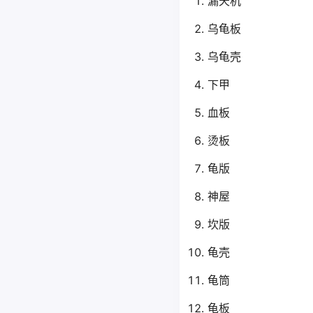
漏天机
乌龟板
乌龟壳
下甲
血板
烫板
龟版
神屋
坎版
龟壳
龟筒
龟板