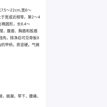
～22cm,宽6～
大于宽或近相等，第2～4
椭圆形，长6.4～
纹理，腹盾、胸盾和股盾
残肉，除净后可见骨板9
曲的甲桥。质坚硬。气微
精，崩漏，带下，腰痛，