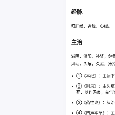
经脉
归肝经、肾经、心经。
主治
滋阴，潜阳，补肾，健
风动，久痢，久疟，痔
①《本经》：主漏下
②《别录》：主头疮
死，以作汤良，益气
③《药性论》：灰治
④《四声本草》：主