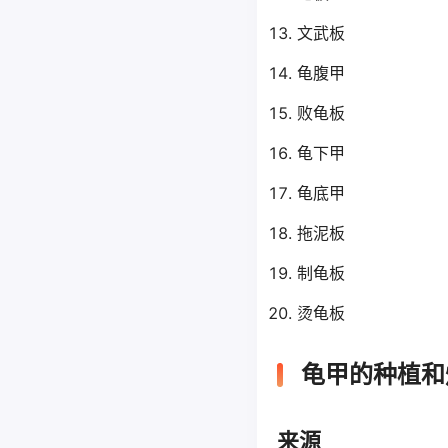
文武板
龟腹甲
败龟板
龟下甲
龟底甲
拖泥板
制龟板
烫龟板
龟甲的种植和
来源