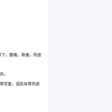
带下，腰痛，骨痿，阴虚
合。
寒劳复，或肌体寒热欲