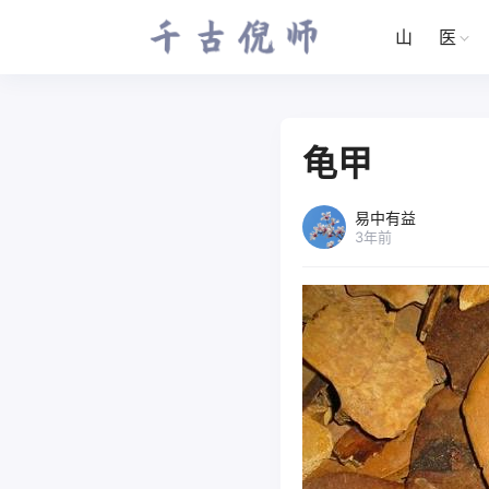
山
医
龟甲
易中有益
3年前