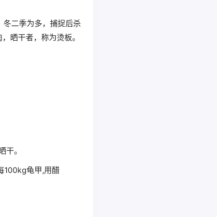
以秋、冬二季为多，捕捉后杀
肉，晒干者，称为烫板。
晒干。
00kg龟甲,用醋