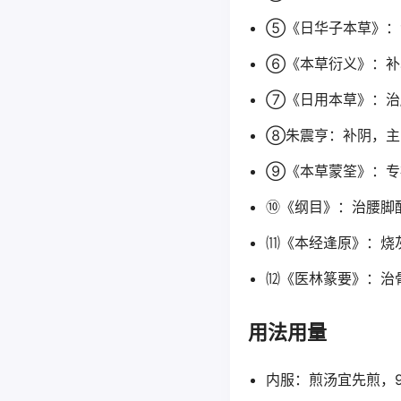
⑤《日华子本草》：
⑥《本草衍义》：补
⑦《日用本草》：治
⑧朱震亨：补阴，主
⑨《本草蒙筌》：专
⑩《纲目》：治腰脚
⑾《本经逢原》：烧
⑿《医林篆要》：治
用法用量
内服：煎汤宜先煎，