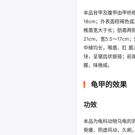
本品背甲及腹甲由甲桥相
18cm；外表面棕褐色
椎盾宽大于长；肋盾两侧
21cm，宽5.5～1
中缝均长，喉盾、肛 
块，呈锯齿状嵌接；前
腥，味微咸。
龟甲的效果
功效
本品为龟科动物乌龟的
骨痿，阴虚风动，久痢