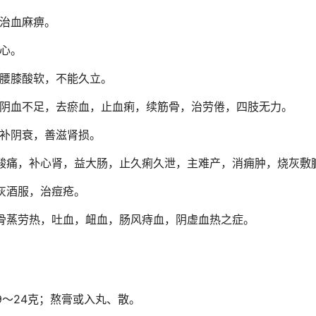
治血麻痹。
心。
腰膝酸软，不能久立。
阴血不足，去瘀血，止血痢，续筋骨，治劳倦，四肢无力。
补阴衰，善滋肾损。
酸痛，补心肾，益大肠，止久痢久泄，主难产，消痈肿，烧灰敷
灰酒服，治痘疮。
骨蒸劳热，吐血，衄血，肠风痔血，阴虚血热之症。
9～24克；熬膏或入丸、散。