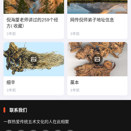
倪海厦老师讲过的259个经
网传倪师弟子地址信息
方( 收藏）
3年前
3年前
细辛
藁本
3年前
3年前
联系我们
一群热爱传统五术文化的人在此相聚