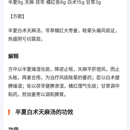
半夏9g 天麻 茯苓 橘红各6g 白术15g 甘草3g
【方歌】
半夏白术天麻汤，苓草橘红大枣姜，眩晕头痛风痰证，
热盛阴亏切莫尝。
解释
方中以半夏燥湿化痰，降逆止呕，天麻平肝熄风，而止
头眩，两者合用，为治疗风痰眩晕的要药；臣以白术健
脾燥湿；佐以茯苓健脾渗湿，橘红理气化痰；甘草调中
和药，煎加姜枣以调和脾胃。
半夏白术天麻汤的功效
功用