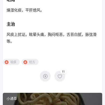
燥湿化痰，平肝熄风。
主治
风痰上扰证。眩晕头痛，胸闷呕恶，舌苔白腻，脉弦滑
等。
祛痰
经方
11
小通草