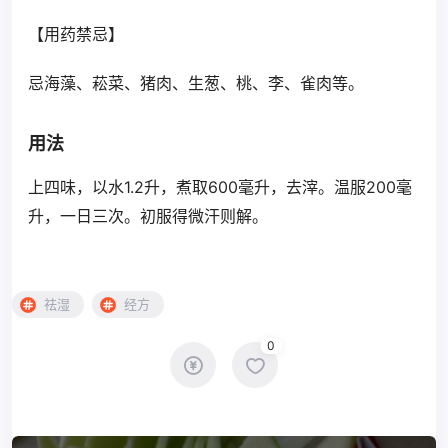
【用药禁忌】
忌海藻、菘菜、猪肉、生葱、桃、李、雀肉等。
用法
上四味，以水1.2升，煮取600毫升，去滓。温服200毫
升，一日三次。初服得微汗则解。
祛湿
经方
0