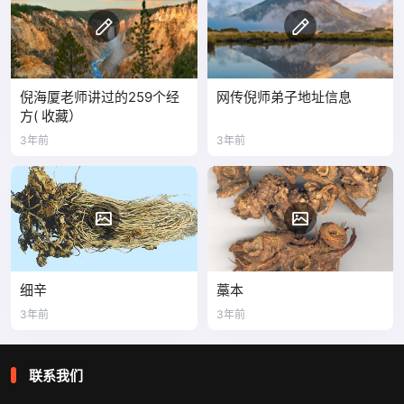
倪海厦老师讲过的259个经
网传倪师弟子地址信息
方( 收藏）
3年前
3年前
细辛
藁本
3年前
3年前
联系我们