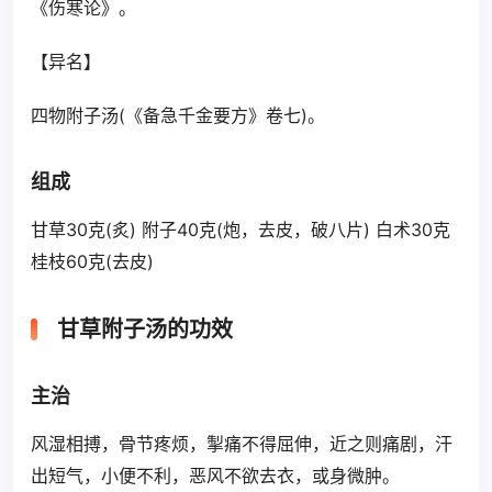
《伤寒论》。
【异名】
四物附子汤(《备急千金要方》卷七)。
组成
甘草30克(炙) 附子40克(炮，去皮，破八片) 白术30克
桂枝60克(去皮)
甘草附子汤的功效
主治
风湿相搏，骨节疼烦，掣痛不得屈伸，近之则痛剧，汗
出短气，小便不利，恶风不欲去衣，或身微肿。