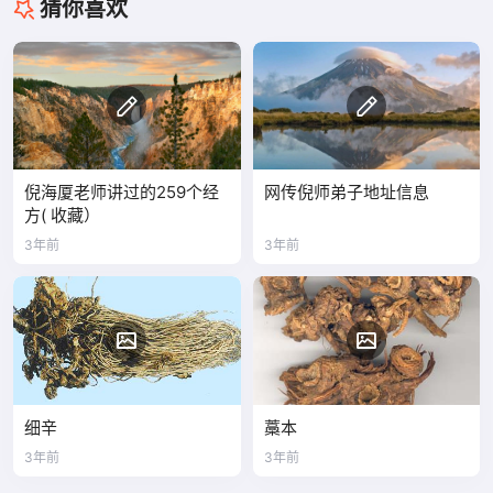
猜你喜欢
倪海厦老师讲过的259个经
网传倪师弟子地址信息
方( 收藏）
3年前
3年前
细辛
藁本
3年前
3年前