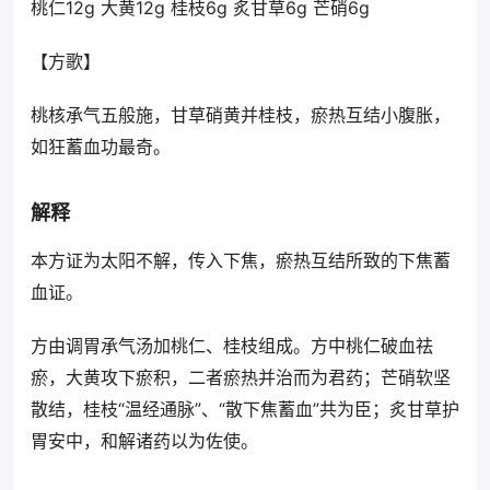
桃仁12g 大黄12g 桂枝6g 炙甘草6g 芒硝6g
【方歌】
桃核承气五般施，甘草硝黄并桂枝，瘀热互结小腹胀，
如狂蓄血功最奇。
解释
本方证为太阳不解，传入下焦，瘀热互结所致的下焦蓄
血证。
方由调胃承气汤加桃仁、桂枝组成。方中桃仁破血祛
瘀，大黄攻下瘀积，二者瘀热并治而为君药；芒硝软坚
散结，桂枝“温经通脉”、“散下焦蓄血”共为臣；炙甘草护
胃安中，和解诸药以为佐使。