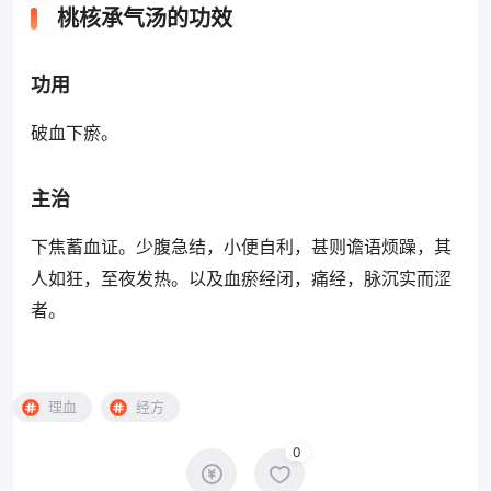
桃核承气汤的功效
功用
破血下瘀。
主治
下焦蓄血证。少腹急结，小便自利，甚则谵语烦躁，其
人如狂，至夜发热。以及血瘀经闭，痛经，脉沉实而涩
者。
理血
经方
0