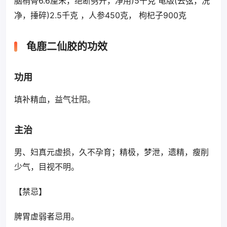
脑梢骨6.6厘米，绝断劈开，净用)5千克 龟版(去弦，洗
净，捶碎)2.5千克 ，人参450克， 枸杞子900克
龟鹿二仙胶的功效
功用
填补精血，益气壮阳。
主治
男、妇真元虚损，久不孕育；精极，梦泄，遗精，瘦削
少气，目视不明。
【禁忌】
脾胃虚弱者忌用。