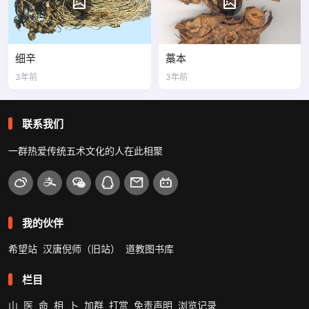
细辛
藁本
3年前
3年前
联系我们
一群热爱传统五术文化的人在此相聚
我的伙伴
希望站
汉唐倪师（旧站）
道教图书库
栏目
山
医
命
相
卜
加群
打赏
免责声明
浏览记录