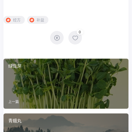
经方
补益
0
绿豆芽
上一篇
青蛾丸