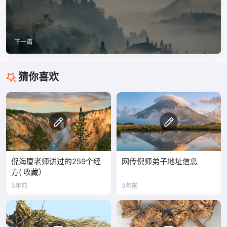
下一篇
猜你喜欢
倪海厦老师讲过的259个经
网传倪师弟子地址信息
方( 收藏）
3年前
3年前