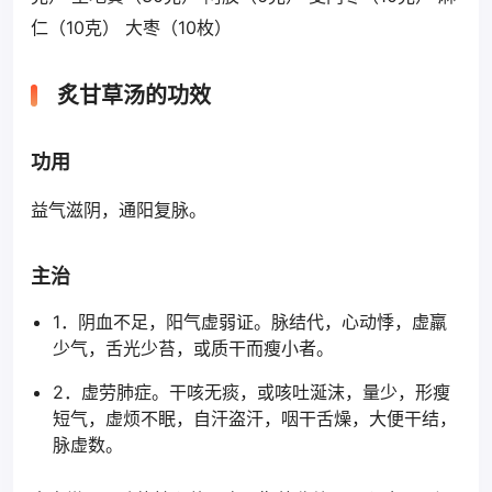
仁（10克） 大枣（10枚）
炙甘草汤的功效
功用
益气滋阴，通阳复脉。
主治
1．阴血不足，阳气虚弱证。脉结代，心动悸，虚羸
少气，舌光少苔，或质干而瘦小者。
2．虚劳肺症。干咳无痰，或咳吐涎沫，量少，形瘦
短气，虚烦不眠，自汗盗汗，咽干舌燥，大便干结，
脉虚数。