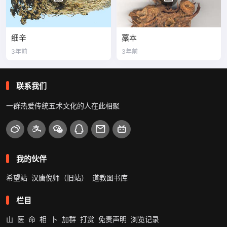
细辛
藁本
3年前
3年前
联系我们
一群热爱传统五术文化的人在此相聚
我的伙伴
希望站
汉唐倪师（旧站）
道教图书库
栏目
山
医
命
相
卜
加群
打赏
免责声明
浏览记录