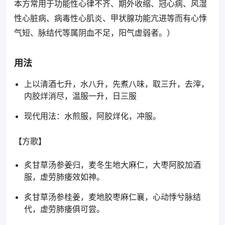
本方常用于功能性心律不齐、期外收缩、冠心病、风湿
性心脏病、病毒性心肌炎、甲状腺功能亢进等而有心悸
气短、脉结代等属阴血不足，阳气虚弱者。）
用法
上以清酒七升，水八升，先煮八味，取三升，去滓，
内胶烊消尽，温服一升，日三服
现代用法：水煎服，阿胶烊化，冲服。
【方歌】
炙甘草汤参姜归，麦冬生地大麻仁，大枣阿胶加酒
服，虚劳肺痿效如神。
炙甘草汤参桂姜，麦地胶枣麻仁襄，心动悸兮脉结
代，虚劳肺痿俱可尝。