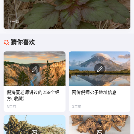
下一篇
猜你喜欢
倪海厦老师讲过的259个经
网传倪师弟子地址信息
方( 收藏）
3年前
3年前