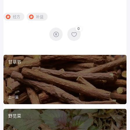
经方
补益
0
甘草节
上一篇
野苋菜