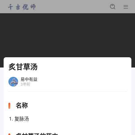
炙甘草汤
易中有益
3年前
名称
复脉汤