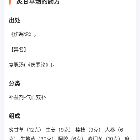
炙甘草汤的药方
出处
《伤寒论》。
【异名】
复脉汤(《伤寒论》)。
分类
补益剂-气血双补
组成
炙甘草（12克） 生姜（9克） 桂枝（9克） 人参（6
克） 生地黄（30克） 阿胶（6克） 麦门冬（10克） 麻