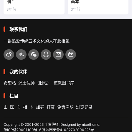
细辛
藁本
3年前
3年前
联系我们
一群热爱传统五术文化的人在此相聚
我的伙伴
希望站
汉唐倪师（旧站）
道教图书库
栏目
山
医
命
相
卜
加群
打赏
免责声明
浏览记录
Copyright © 2001-2026
千古倪师
. Designed by
nicetheme
.
豫ICP备20001100号-6
豫公网安备41032702000225号