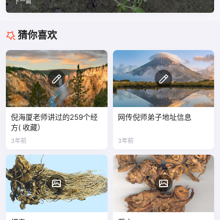
下一篇
猜你喜欢
倪海厦老师讲过的259个经
网传倪师弟子地址信息
方( 收藏）
3年前
3年前