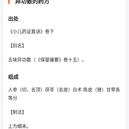
异功散的药方
出处
《小儿药证直诀》卷下
【别名】
五味异功散（《保婴撮要》卷十五）。
组成
人参（切，去顶）茯苓（去皮）白术 陈皮（锉）甘草各
等分
【制法】
上为细末。