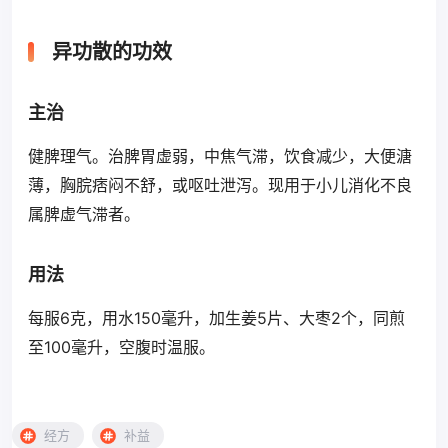
异功散的功效
主治
健脾理气。治脾胃虚弱，中焦气滞，饮食减少，大便溏
薄，胸脘痞闷不舒，或呕吐泄泻。现用于小儿消化不良
属脾虚气滞者。
用法
每服6克，用水150毫升，加生姜5片、大枣2个，同煎
至100毫升，空腹时温服。
经方
补益