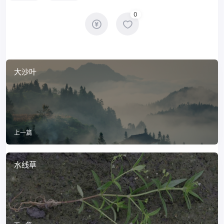
0
大沙叶
上一篇
水线草