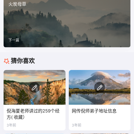
火炭母草
下一篇
猜你喜欢
倪海厦老师讲过的259个经
网传倪师弟子地址信息
方( 收藏）
3年前
3年前