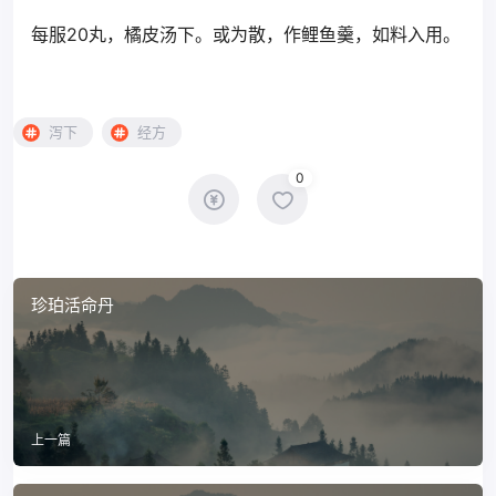
每服20丸，橘皮汤下。或为散，作鲤鱼羹，如料入用。
泻下
经方
0
珍珀活命丹
上一篇