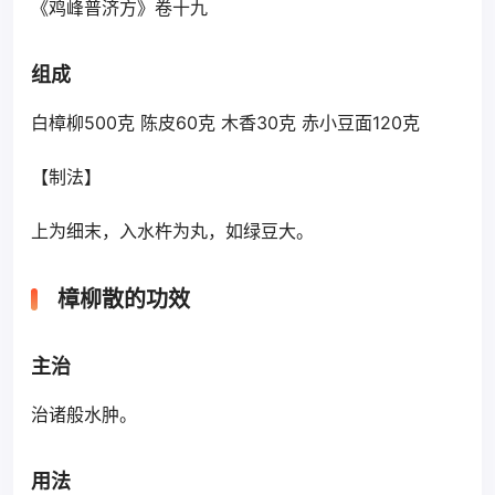
《鸡峰普济方》卷十九
组成
白樟柳500克 陈皮60克 木香30克 赤小豆面120克
【制法】
上为细末，入水杵为丸，如绿豆大。
樟柳散的功效
主治
治诸般水肿。
用法