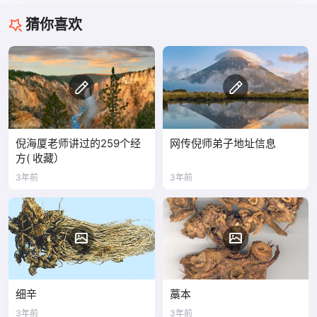
猜你喜欢
倪海厦老师讲过的259个经
网传倪师弟子地址信息
方( 收藏）
3年前
3年前
细辛
藁本
3年前
3年前