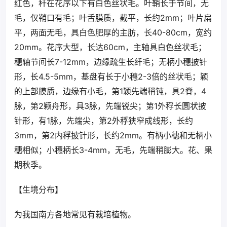
红色，秆在花序以下有白色丝状毛。叶鞘长于节间，无
毛，仅鞘口有毛；叶舌膜质，截平，长约2mm；叶片扁
平，两面无毛，具白色肥厚的主肪，长40-80cm，宽约
20mm。花序大型，长达60cm，主轴具白色丝状毛；
穗轴节间长7-12mm，边缘疏生长纤毛；无柄小穗披针
形，长4.5-5mm，基盘有长于小穗2-3倍的丝状毛；颖
的上部膜质，边缘有小毛，第1颖先端稍钝，具2脊，4
脉，第2颖舟形，具3脉，先端锐尖；第1外稃长圆状披
针形，有1脉，先端尖，第2外稃狭窄成线形，长约
3mm，第2内稃披针形，长约2mm。有柄小穗和无柄小
穗相似；小穗柄长3-4mm，无毛，先端稍膨大。花、果
期秋季。
【生境分布】
为我国南方各地常见有栽培植物。