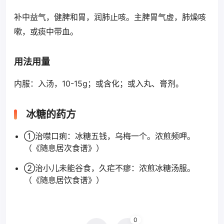
补中益气，健脾和胃，润肺止咳。主脾胃气虚，肺燥咳
嗽，或痰中带血。
用法用量
内服：入汤，10-15g；或含化；或入丸、膏剂。
冰糖的药方
①治噤口痢：冰糖五钱，乌梅一个。浓煎频呷。
（《随息居次食谱》）
②治小儿未能谷食，久疟不瘳：浓煎冰糖汤服。
（《随息居饮食谱》）
0