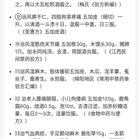
之，再以大瓦松煎酒服之。（梅氏《验方新编》）
⑨治风痹不仁，四肢拘挛疼痛 五加皮（细切）一
升，以清酒一斗渍十日，温服一中盏，日三服。
（《圣惠方》五加皮酒）
⑩治风湿筋肉关节痛 五加根30g，木馒头30g，猪蹄
1只。加水同炖汤，去渣，用甜酒兑服。（《江西民
间草药验方》）
⑾治风湿麻木，肢体痿软五加皮、木瓜、淫羊藿、菟
丝子、桑寄生。水煎服。（绵阳地区《常用中草药单
验方汇编》）
⑿ 治老人腰痛脚弱，小儿佝偻病 五加皮120g，鹿角
霜60g，烧酒0.5g。泡10d，去渣过滤，加赤砂糖适
量，每日2～3次，适量饮服。（《食物中药与便
方》）
⒀治气血两损，手足颤动麻木 鹿衔草15g，一支箭