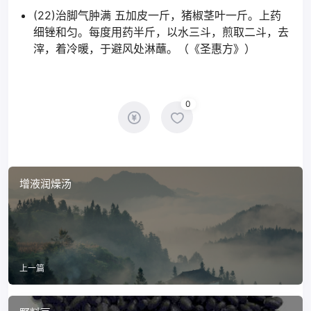
(22)治脚气肿满 五加皮一斤，猪椒茎叶一斤。上药
细锉和匀。每度用药半斤，以水三斗，煎取二斗，去
滓，着冷暖，于避风处淋蘸。（《圣惠方》）
0
增液润燥汤
上一篇