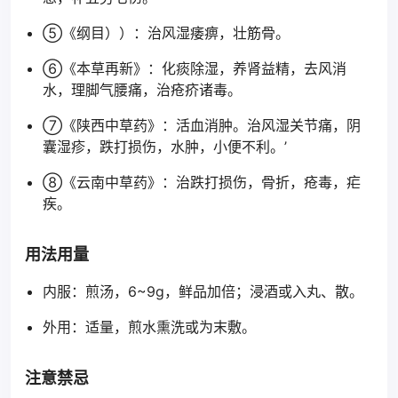
⑤《纲目））：治风湿痿痹，壮筋骨。
⑥《本草再新》：化痰除湿，养肾益精，去风消
水，理脚气腰痛，治疮疥诸毒。
⑦《陕西中草药》：活血消肿。治风湿关节痛，阴
囊湿疹，跌打损伤，水肿，小便不利。’
⑧《云南中草药》：治跌打损伤，骨折，疮毒，疟
疾。
用法用量
内服：煎汤，6~9g，鲜品加倍；浸酒或入丸、散。
外用：适量，煎水熏洗或为末敷。
注意禁忌