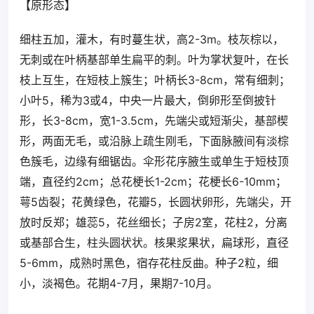
【原形态】
细柱五加，灌木，有时蔓生状，高2-3m。枝灰棕以，
无刺或在叶柄基部单生扁平的刺。叶为掌状复叶，在长
枝上互生，在短枝上簇生；叶柄长3-8cm，常有细刺；
小叶5，稀为3或4，中央一片最大，倒卵形至倒披针
形，长3-8cm，宽1-3.5cm，先端尖或短渐尖，基部楔
形，两面无毛，或沿脉上疏生刚毛，下面脉腋间有淡棕
色簇毛，边缘有细锯齿。伞形花序腋生或单生于短枝顶
端，直径约2cm；总花梗长1-2cm；花梗长6-10mm；
萼5齿裂；花黄绿色，花瓣5，长圆状卵形，先端尖，开
放时反郑；雄蕊5，花丝细长；子房2室，花柱2，分离
或基部合生，柱头圆状状。核果浆果状，扁球形，直径
5-6mm，成熟时黑色，宿存花柱反曲。种子2粒，细
小，淡褐色。花期4-7月，果期7-10月。