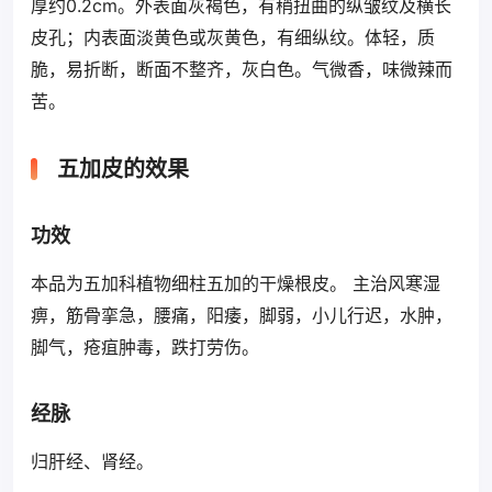
厚约0.2cm。外表面灰褐色，有稍扭曲的纵皱纹及横长
皮孔；内表面淡黄色或灰黄色，有细纵纹。体轻，质
脆，易折断，断面不整齐，灰白色。气微香，味微辣而
苦。
五加皮的效果
功效
本品为五加科植物细柱五加的干燥根皮。 主治风寒湿
痹，筋骨挛急，腰痛，阳痿，脚弱，小儿行迟，水肿，
脚气，疮疽肿毒，跌打劳伤。
经脉
归肝经、肾经。