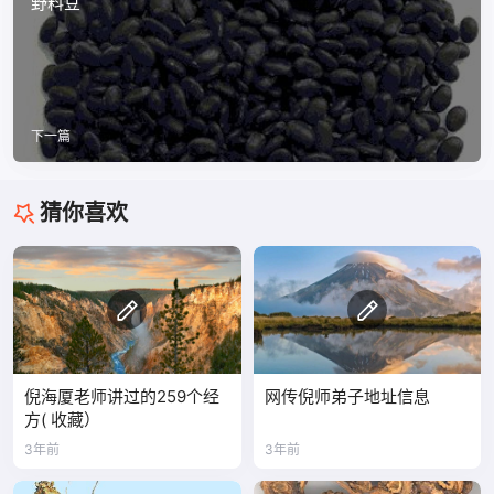
野料豆
下一篇
猜你喜欢
倪海厦老师讲过的259个经
网传倪师弟子地址信息
方( 收藏）
3年前
3年前