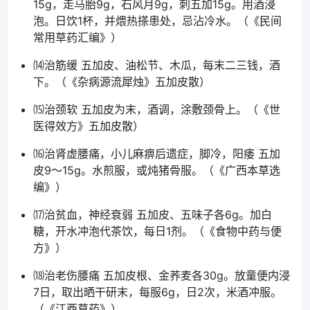
15g，走马胎9g，石风月9g，刺五加15g。用酒浸
泡。日饮1杯，并煨热搽患处，忌沾冷水。（《民间
常用草药汇编》）
⒁治筋缓 五加皮、油松节、木瓜，每末二三钱，酒
下。（《杂病源流犀烛》五加皮散）
⒂治颈软 五加皮为末，酒调，涂敷颈骨上。（《世
医得效方》五加皮散）
⒃治肾虚腰痛，小儿麻痹后遗症，脚冷，阳痿 五加
皮9～15g。水煎服，或炖猪骨服。（《广西本草选
编》）
⒄治贫血，神经衰弱 五加皮、五味子各6g。加白
糖，开水冲泡代茶饮，每日1剂。（《食物中药与便
方》）
⒅治老伤腰痛 五加皮根、金荞麦各30g。放童便内浸
7日，取出晒干研末，每服6g，日2次，米酒冲服。
（《江西草药》）