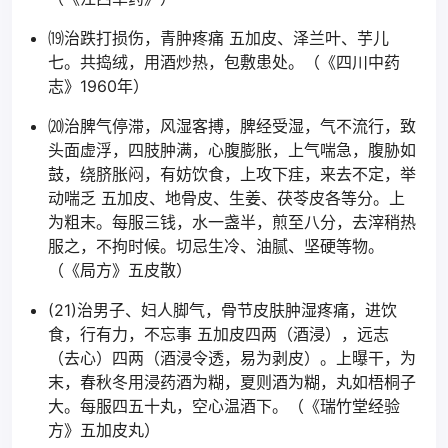
⒆治跌打损伤，青肿疼痛 五加皮、泽兰叶、芋儿
七。共捣绒，用酒炒热，包敷患处。（《四川中药
志》1960年）
⒇治脾气停滞，风湿客搏，脾经受湿，气不流行，致
头面虚浮，四肢肿满，心腹膨胀，上气喘急，腹胁如
鼓，绕脐胀闷，有妨饮食，上攻下疰，来去不定，举
动喘乏 五加皮、地骨皮、生姜、茯苓皮各等分。上
为粗末。每服三钱，水一盏半，煎至八分，去滓稍热
服之，不拘时候。切忌生冷、油腻、坚硬等物。
（《局方》五皮散）
(21)治男子、妇人脚气，骨节皮肤肿湿疼痛，进饮
食，行有力，不忘事 五加皮四两（酒浸），远志
（去心）四两（酒浸令透，易为剥皮）。上曝干，为
末，春秋冬用浸药酒为糊，夏则酒为糊，丸如梧桐子
大。每服四五十丸，空心温酒下。（《瑞竹堂经验
方》五加皮丸）