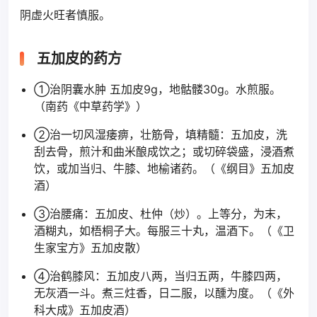
阴虚火旺者慎服。
五加皮的药方
①治阴囊水肿 五加皮9g，地骷髅30g。水煎服。
（南药《中草药学》）
②治一切风湿痿痹，壮筋骨，填精髓：五加皮，洗
刮去骨，煎汁和曲米酿成饮之；或切碎袋盛，浸酒煮
饮，或加当归、牛膝、地榆诸药。（《纲目》五加皮
酒）
③治腰痛：五加皮、杜仲（炒）。上等分，为末，
酒糊丸，如梧桐子大。每服三十丸，温酒下。（《卫
生家宝方》五加皮散）
④治鹤膝风：五加皮八两，当归五两，牛膝四两，
无灰酒一斗。煮三炷香，日二服，以醺为度。（《外
科大成》五加皮酒）