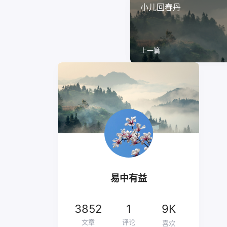
小儿回春丹
上一篇
易中有益
3852
1
9K
文章
评论
喜欢