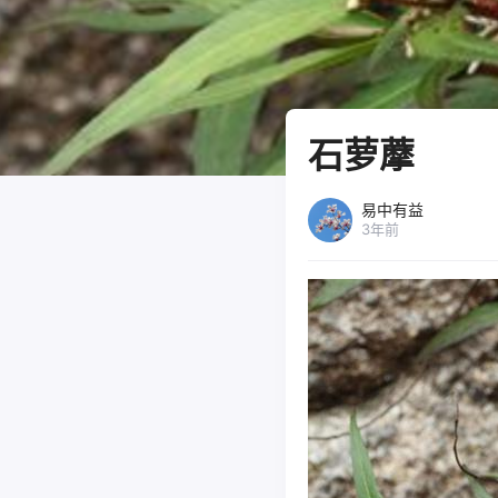
石萝藦
易中有益
3年前