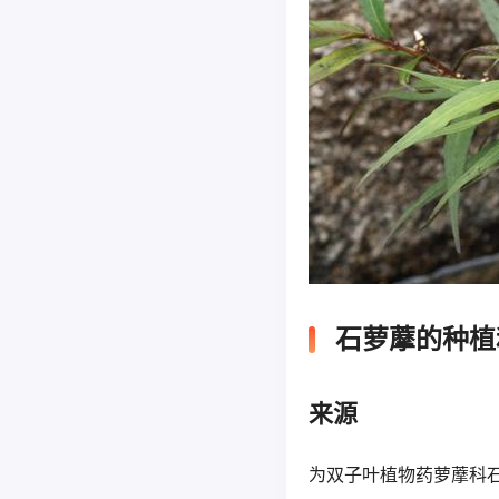
石萝藦的种植
来源
为双子叶植物药萝藦科石