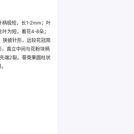
叶柄极短，长1-2mm；叶
比叶为短，着花4-8朵；
，狭披针形，远较花冠简
形，直立中间与花粉块柄
先端2裂。蓇葖果圆柱状
月。