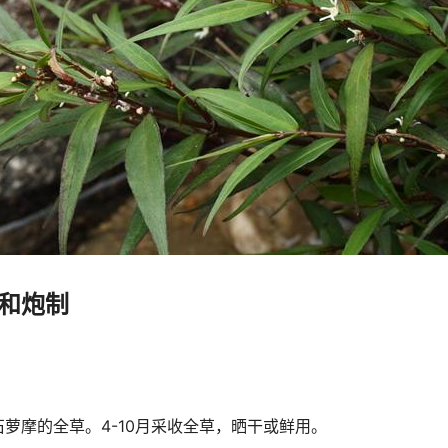
和炮制
萝摩的全草。4-10月采收全草，晒干或鲜用。