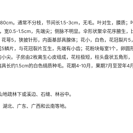
80cm。通常不分枝，节间长1.5-3cm，无毛。叶对生，膜质；
m，宽0.5-1.5cm，先端尖；侧脉不明显。伞形状聚伞花序腋生，
；花萼5，狭披针形，内面基部具腺体；花小，白色，花冠裂片5
成5鳞片，与花冠裂片互生，先端有小齿；花粉块每室1个，卵圆
的小尖。子房由2枚离生心皮组成，花柱极短，柱头盘状五角形，
长约1.5cm的白色绢质种毛。花期4-10月，果期7月至翌年4
山地疏林下或溪边、石缝、林谷中。
、湖北、广东、广西和云南等地。