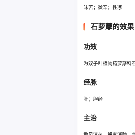
味苦；微辛；性凉
石萝藦的效果
功效
为双子叶植物药萝藦科
经脉
肝；胆经
主治
散风清热，解毒消肿。