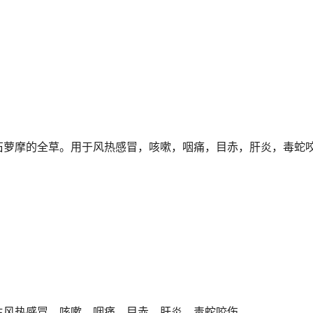
石萝摩的全草。用于风热感冒，咳嗽，咽痛，目赤，肝炎，毒蛇
主风热感冒，咳嗽，咽痛，目赤，肝炎，毒蛇咬伤。