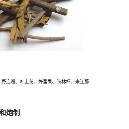
、野连翘、叶上花、蜂蜜果、铁林杆、来江藤
和炮制