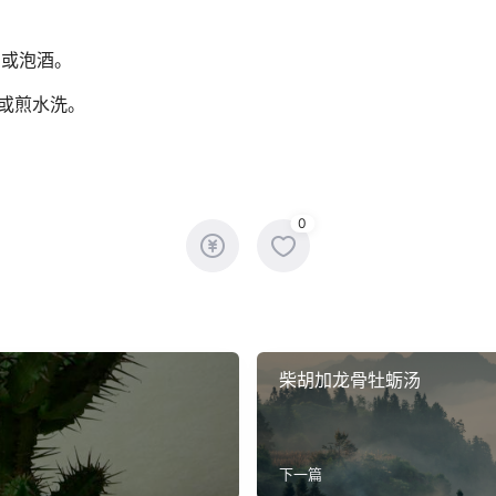
g；或泡酒。
敷或煎水洗。
0
柴胡加龙骨牡蛎汤
下一篇