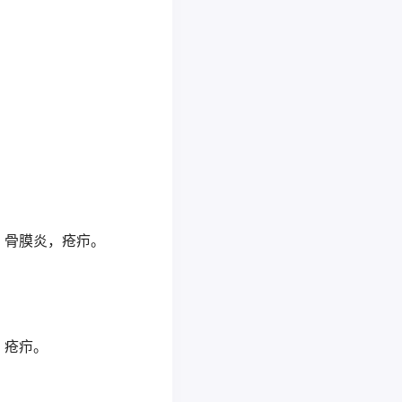
，骨膜炎，疮疖。
，疮疖。