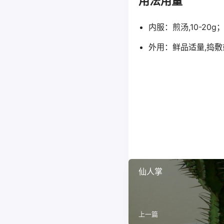
用法用量
内服：煎汤,10-20
外用：鲜品适量,捣
仙人掌
上一篇