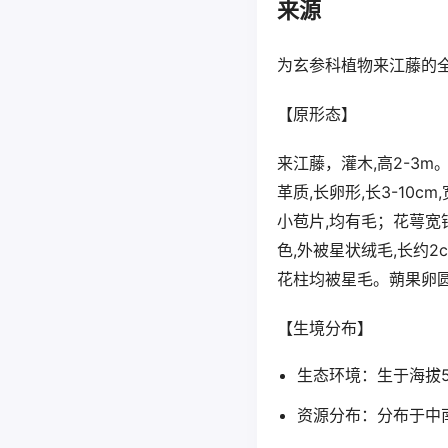
来源
为玄参科植物来江藤的全
【原形态】
来江藤，灌木,高2-3
革质,长卵形,长3-10c
小苞片,均有毛；花萼宽钟
色,外被星状绒毛,长约2
花柱均被星毛。蒴果卵圆形
【生境分布】
生态环境：生于海拔5
资源分布：分布于中