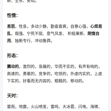
断、生长、安动。
性情
：
易怒
，性急，多动少静，勤奋直爽，自尊心强，
心烦易
乱
，倔强、宁死不屈、意气风发、 积极果断、
刚愎自
用
、独断专行、冲动鲁莽。
形态：
震动的
，激烈的，急躁的，华而不实的，有声有响的，
高速的，勇敢的，竞争的，吃惊的，外虚内实的，上虚
下实的，好看而无内容的、粗糙的、移动的。
天时：
雷雨，地震，火山喷发，雷鸣、大冰雹、闪电、海啸、