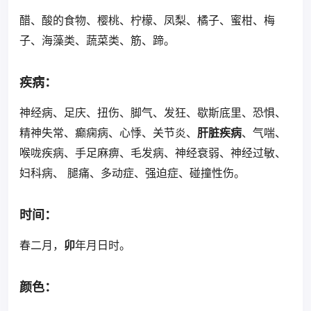
醋、酸的食物、樱桃、柠檬、凤梨、橘子、蜜柑、梅
子、海藻类、蔬菜类、筋、蹄。
疾病：
神经病、足庆、扭伤、脚气、发狂、歇斯底里、恐惧、
精神失常、癫痫病、心悸、关节炎、
肝脏疾病
、气喘、
喉咙疾病、手足麻痹、毛发病、神经衰弱、神经过敏、
妇科病、 腿痛、多动症、强迫症、碰撞性伤。
时间：
春二月，
卯
年月日时。
颜色：