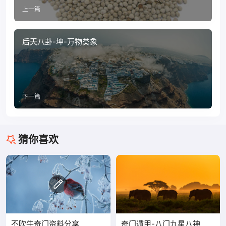
上一篇
后天八卦-坤-万物类象
下一篇
猜你喜欢
不吹牛奇门资料分享
奇门遁甲-八门九星八神