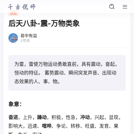
状态
后天八卦-震-万物类象
易中有益
3年前
为雷，雷使万物运动勇敢直前，具有震动，奋起，
惊动的特征。 蓄势震动、瞬间突发声音、出现动
态效果的人、事、物。
象意：
奋进
，上升，
躁动
，积极，性急，
冲动
，兴起，显现，
影响大，迅速、
喧哗
、争论、转移、旺盛、发育、果