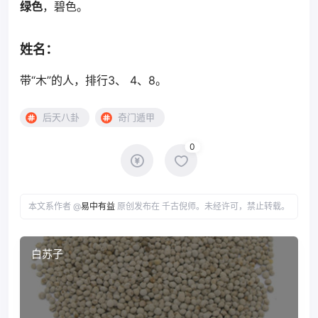
绿色
，碧色。
姓名：
带“木”的人，排行3、 4、8。
后天八卦
奇门遁甲
0
本文系作者 @
易中有益
原创发布在 千古倪师。未经许可，禁止转载。
白苏子