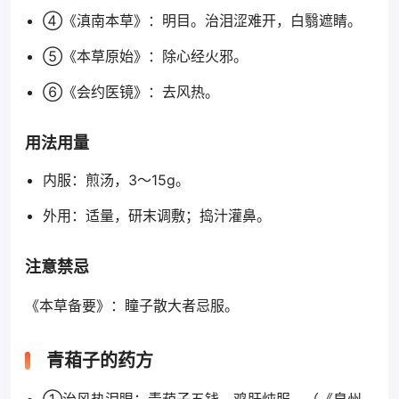
④《滇南本草》：明目。治泪涩难开，白翳遮睛。
⑤《本草原始》：除心经火邪。
⑥《会约医镜》：去风热。
用法用量
内服：煎汤，3～15g。
外用：适量，研末调敷；捣汁灌鼻。
注意禁忌
《本草备要》：瞳子散大者忌服。
青葙子的药方