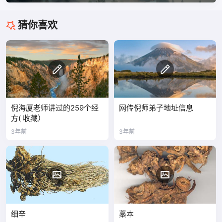
猜你喜欢
倪海厦老师讲过的259个经
网传倪师弟子地址信息
方( 收藏）
3年前
3年前
细辛
藁本