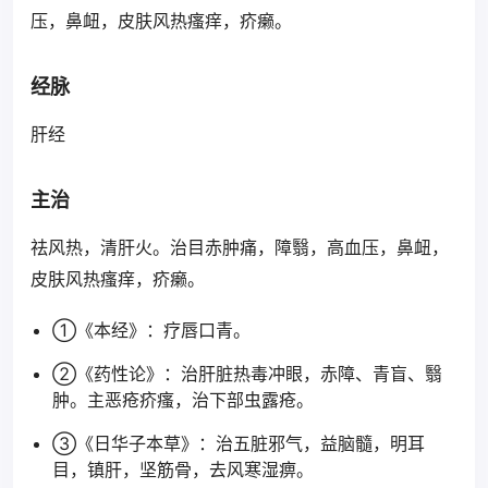
压，鼻衄，皮肤风热瘙痒，疥癞。
经脉
肝经
主治
祛风热，清肝火。治目赤肿痛，障翳，高血压，鼻衄，
皮肤风热瘙痒，疥癞。
①《本经》：疗唇口青。
②《药性论》：治肝脏热毒冲眼，赤障、青盲、翳
肿。主恶疮疥瘙，治下部虫露疮。
③《日华子本草》：治五脏邪气，益脑髓，明耳
目，镇肝，坚筋骨，去风寒湿痹。