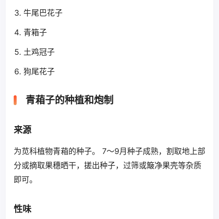
牛尾巴花子
青箱子
土鸡冠子
狗尾花子
青葙子的种植和炮制
来源
为苋科植物青葙的种子。 7～9月种子成熟，割取地上部
分或摘取果穗晒干，搓出种子，过筛或簸净果壳等杂质
即可。
性味