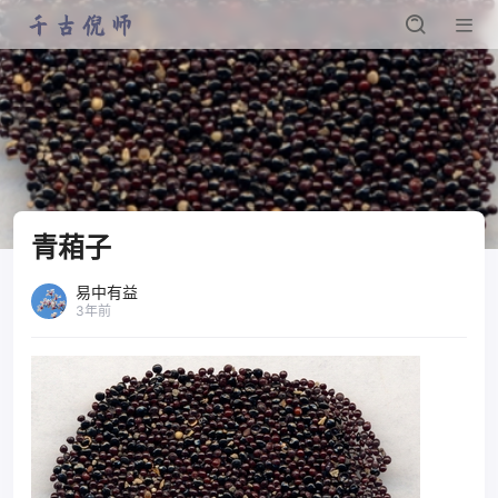
青葙子
易中有益
3年前