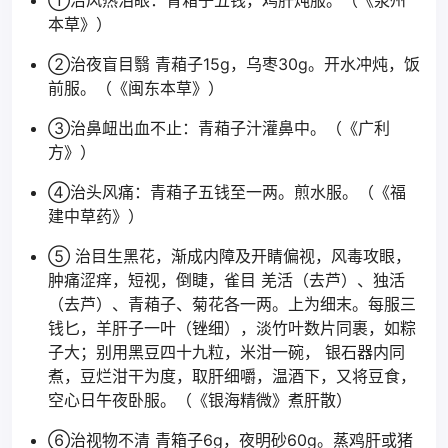
①治风热泪眼：青葙子五钱，鸡肝炖服。（《泉州
本草》）
②治夜盲目翳 青葙子15g，乌枣30g。开水冲炖，饭
前服。（《闽东本草》）
③治鼻衄出血不止：青葙子汁灌鼻中。（《广利
方》）
④治头风痛：青葙子五钱至一两。煎水服。（《福
建中草药》）
⑤ 治目生黑花，渐成内障及开睛偏视，风毒攻眼，
肿痛涩痒，短视，倒睫，雀目 羌活（去芦）、独活
（去芦）、青葙子、菊花各一两。上为细末。每服三
钱匕，羊肝子一叶（锉细），淡竹叶数片同裹，如粽
子大；别用黑豆四十九粒，米泔一碗， 银石器内同
煮，豆烂泔干为度，取肝细嚼，温酒下，又将豆食，
空心日午夜卧服。（《银海精微》煮肝散）
⑥治视物不清 青箱子6g，夜明砂60g。蒸鸡肝或猪