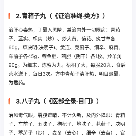
2.青葙子丸（《证治准绳·类方》）
治肝心毒热，丁翳入黑睛，兼治内外一切眼病：青葙
子、蓝实、枳实（炒）、炒大黄、菊花、炙甘草各
60g，草决明(决明子)、黄连、茺蔚子、细辛、麻黄、
车前子各45g，鲤鱼胆、鸡胆（阴干）各1枚。羚羊角
90g。为细末，炼蜜为丸。梧桐子大，每服20丸，食后
茶水送下，每日3次。方中青葙子清肝热，明目退翳，
为君药。
3.八子丸（《医部全录·目门》）
治风毒气眼，翳膜遮睛，不计久新，及内外障眼：青葙
子、车前子、五味子、枸杞子、地肤子、茺蔚子、决明
子、葶苈子（炒）、麦冬（去心）、细辛（去苗）、官