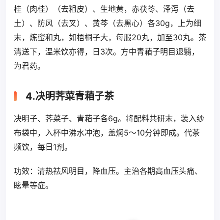
桂（肉桂）（去粗皮）、生地黄，赤茯苓、泽泻（去
土）、防风（去叉）、黄芩（去黑心）各30g，上为细
末，炼蜜和丸，如梧桐子大，每服20丸，加至30丸。茶
清送下，温米饮亦得，日3次。方中青葙子明目退翳，
为君药。
4.决明荠菜青葙子茶
决明子、荠菜子、青葙子各6g。将配料共研末，装入纱
布袋中，入杯中沸水冲泡，盖焖5～10分钟即成。代茶
频饮，每日1剂。
功效：清热祛风明目，降血压。主治各期高血压头痛、
眩晕等症。