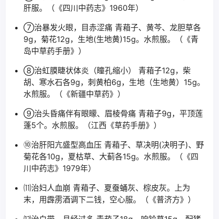
肝服。（《四川中药志》1960年）
⑦治暴发火眼，目赤涩痛 青葙子、黄芩、龙胆草各
9g，菊花12g，生地(生地黄)15g。水煎服。（《青
岛中草药手册》）
⑧治虹膜睫状体炎（瞳孔缩小） 青葙子12g，柴
胡、寒水石各9g，刺黄柏6g，生地（生地黄）15g。
水煎服。（《新疆中草药》）
⑨治头昏痛伴有眼矇、眉棱骨痛 青葙子9g，平顶莲
蓬5个。水煎服。（江西《草药手册》）
⑩治肝阳亢盛型高血压 青葙子、草决明(决明子)、野
菊花各10g，夏枯草、大蓟各15g。水煎服。（《四
川中药志》1979年）
⑾治妇人血崩 青葙子、夏蚕蛹灰、棕皮灰。上为
末，用霹雳酒调下二钱，空心服。（《普济方》）