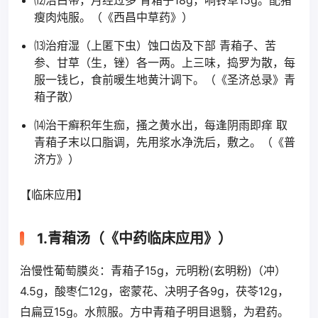
⑿治白带，月经过多 青葙子18g，响铃草15g。配猪
瘦肉炖服。（《西昌中草药》）
⒀治疳湿（上匿下虫）蚀口齿及下部 青葙子、苦
参、甘草（生，锉）各一两。上三味，捣罗为散，每
服一钱匕，食前暖生地黄汁调下。（《圣济总录》青
葙子散）
⒁治干癣积年生痂，搔之黄水出，每逢阴雨即痒 取
青葙子末以口脂调，先用浆水净洗后，敷之。（《普
济方》）
【临床应用】
1.青葙汤（《中药临床应用》）
治慢性葡萄膜炎：青葙子15g，元明粉(玄明粉)（冲）
4.5g，酸枣仁12g，密蒙花、决明子各9g，茯苓12g，
白扁豆15g。水煎服。方中青葙子明目退翳，为君药。