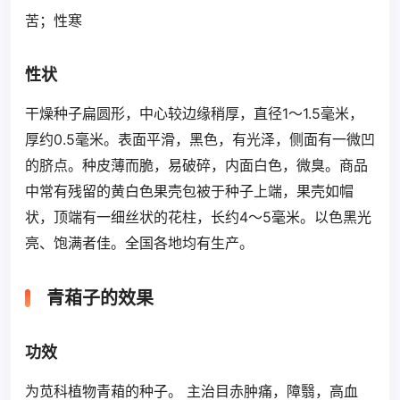
苦；性寒
性状
干燥种子扁圆形，中心较边缘稍厚，直径1～1.5毫米，
厚约0.5毫米。表面平滑，黑色，有光泽，侧面有一微凹
的脐点。种皮薄而脆，易破碎，内面白色，微臭。商品
中常有残留的黄白色果壳包被于种子上端，果壳如帽
状，顶端有一细丝状的花柱，长约4～5毫米。以色黑光
亮、饱满者佳。全国各地均有生产。
青葙子的效果
功效
为苋科植物青葙的种子。 主治目赤肿痛，障翳，高血