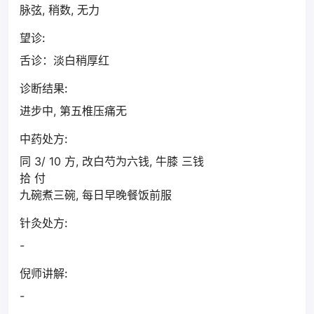
脉弦, 稍数, 无力
望诊:
舌诊：淡白稍厚红
诊断结果:
进步中, 第五椎压痛无
中药处方:
同 3/ 10 方, 改白芍为六钱, 牛膝 三钱
拾 付
九碗煮三碗, 每日早晚餐饭前服
针灸处方:
-
倪师讲解:
-