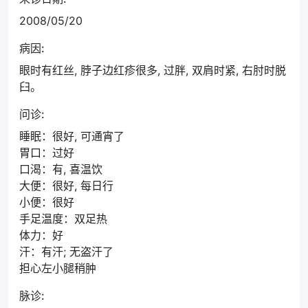
2008/05/20
病因:
眼时有红丝, 脖子边红疹很多, 过胖, 双肩时紧, 右肘时脱
臼。
问诊:
睡眠：很好, 可通宵了
胃口：过好
口渴：有, 喜温饮
大便：很好, 每日行
小便：很好
手足温度：双足热
体力：好
汗：有汗; 无盗汗了
担心左小腿稍肿
脉诊: