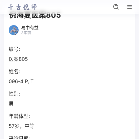
倪海夏医案805
易中有益
3年前
编号:
医案805
姓名:
096-4 P, T
性别:
男
年龄体型:
57岁，中等
来诊日期: