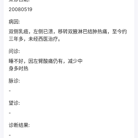
20080519
病因:
双侧乳癌，左侧已溃，移转双腋淋巴结肿热痛，至今约
三年多，未经西医治疗。
问诊:
睡不好，因左臂酸痛仍有，减少中
身多时热
脉诊:
-
望诊:
-
诊断结果:
-