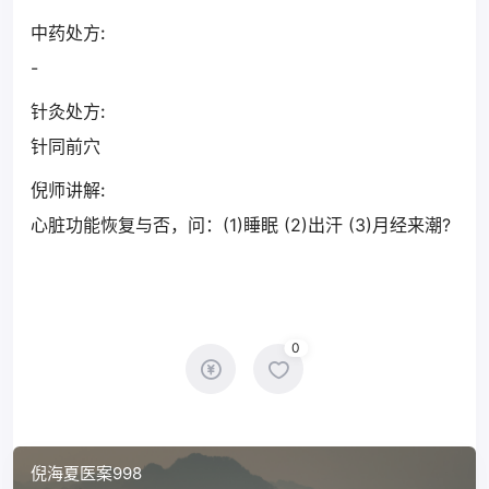
中药处方:
-
针灸处方:
针同前穴
倪师讲解:
心脏功能恢复与否，问：(1)睡眠 (2)出汗 (3)月经来潮?
0
倪海夏医案998