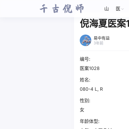
山
医
倪海夏医案1
易中有益
3年前
编号:
医案1028
姓名:
080-4 L, R
性别:
女
年龄体型: