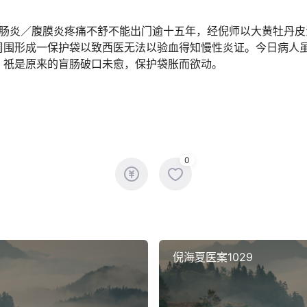
盲肠炎／腹膜炎疼痛不舒不能出门逾十五年，经倪师以大黄牡丹皮
周围形成一保护袋以致西医无法以验血得知慢性炎证。今日病人
﹔祇是原来的盲肠破口未愈，保护袋胀而欲动。
0
倪海夏医案1029