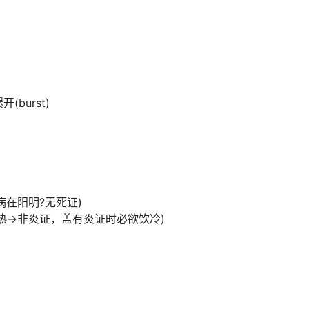
burst)
病在阳明?无死证)
饮热→非炎证，盖有炎证时必欲饮冷)