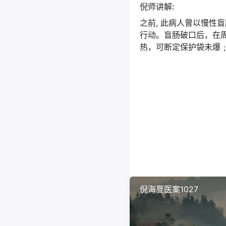
倪师讲解:
之前, 此病人曾以慢性
行动。盲肠破口后，在
热，可断定保护袋未爆
倪海夏医案1027