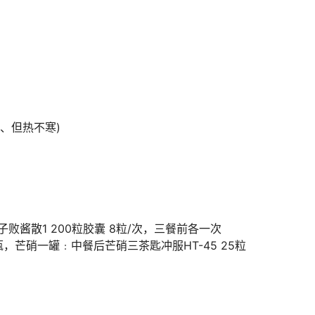
、但热不寒)
败酱散1 200粒胶囊 8粒/次，三餐前各一次
 3瓶，芒硝一罐﹕中餐后芒硝三茶匙冲服HT-45 25粒