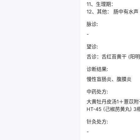
11、生理期：
12、其他： 肠中有水声
脉诊:
-
望诊:
舌诊：舌红苔黄干 (阳明
诊断结果:
慢性盲肠炎、腹膜炎
中药处方:
大黄牡丹皮汤1＋薏苡附子
HT-45 (己椒苈黄丸)
针灸处方:
-