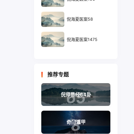
倪海夏医案58
倪海夏医案1475
推荐专题
65
倪师易经64卦
8
奇门遁甲