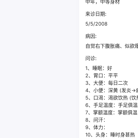
中年，中等身材
来诊日期:
5/5/2008
病因:
自觉右下腹胀痛、似欲爆开(
问诊:
1、睡眠：好
2、胃口：平平
3、大便：每日二次
4、小便：深黄 (发炎→
5、口渴：渴欲饮热 (
6、手足温度：手足俱温
7、掌额温度：掌额俱温
8、问汗：
9、体力：
10、头身：睡时身甚热