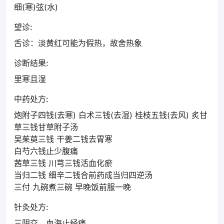
细(寒)弦(水)
望诊:
舌诊：淡黄红可能为假热，故舍热象
诊断结果:
里寒且湿
中药处方:
炮附子四钱(去寒) 白术三钱(去湿) 桂枝五钱(去风) 炙甘
草三钱甘草附子汤
吴茱萸三钱 干姜二钱去胃寒
白芍六钱止少腹痛
茜草三钱 川芎三钱活血化瘀
当归二钱 细辛二钱合前药成当归四逆汤
三付 九碗煮三碗 早晚饭前服一晚
针灸处方:
三阴交，血海止经痛