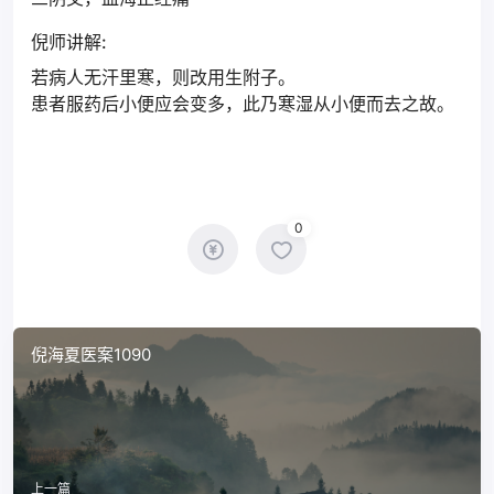
倪师讲解:
若病人无汗里寒，则改用生附子。
患者服药后小便应会变多，此乃寒湿从小便而去之故。
0
倪海夏医案1090
上一篇