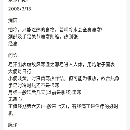
2008/3/13
病因:
怕冷，只能吃热的食物，若喝冷水会全身痛寒!
颈部及手足关节痛寒则缩，热则张
经痛
问诊:
易汗出表虚故风寒湿之邪易进入人体，用炮附子固表
大便每日行
小便淡黄，时深黄寒热并结，但可能为假热，故舍热象
手足时冷时热还不是很寒
月经一般延后几天(以前是季经)里寒
无恶心
正值经期第六天(一般来七天)，有经痛正是治疗的好时
机
脉诊: