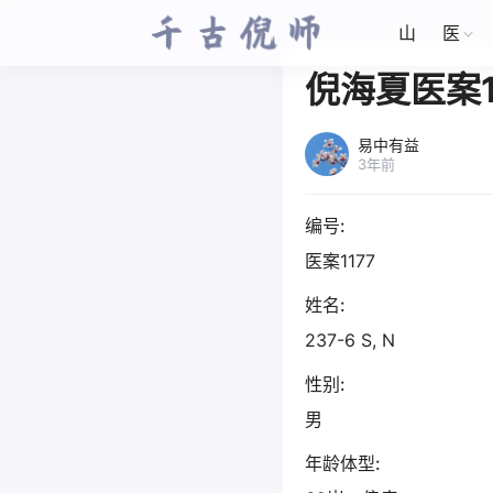
山
医
倪海夏医案1
易中有益
3年前
编号:
医案1177
姓名:
237-6 S, N
性别:
男
年龄体型: