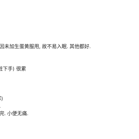
因未加生蛋黄服用, 故不易入眠. 其他都好.
脏下手) 很累
)
.
. 小便无痛.