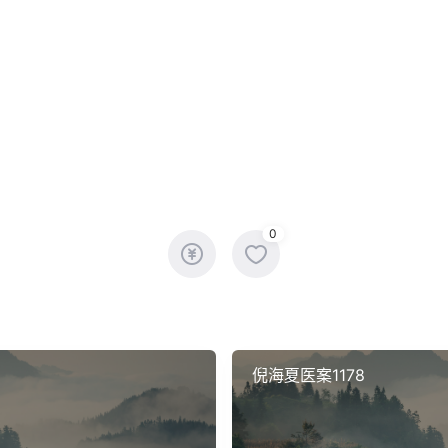
0
倪海夏医案1178