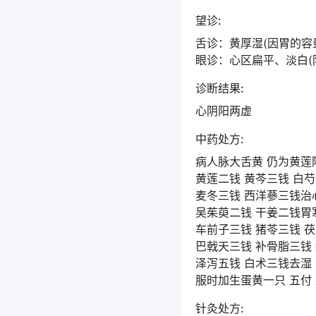
望诊:
舌诊：黄厚湿(因胃的容
眼诊：心区扁平、淡白(
诊断结果:
心阴阳两虚
中药处方:
病人脉大舌黄 仍为黄莲
黄莲二钱 黄芩三钱 白芍
麦冬三钱 西洋蔘三钱治
吴茱萸二钱 干姜二钱胃
车前子三钱 猪苓三钱 
巴戟天三钱 补骨脂三钱
泽泻五钱 白术三钱去湿
服时加生蛋黄一只 五付
针灸处方: