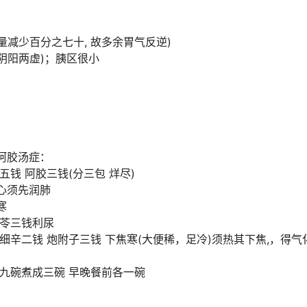
量减少百分之七十, 故多余胃气反逆)
阴阳两虚)；胰区很小
阿胶汤症：
五钱 阿胶三钱(分三包 烊尽)
心须先润肺
寒
茯苓三钱利尿
 细辛二钱 炮附子三钱 下焦寒(大便稀，足冷)须热其下焦,，得
 九碗煮成三碗 早晚餐前各一碗