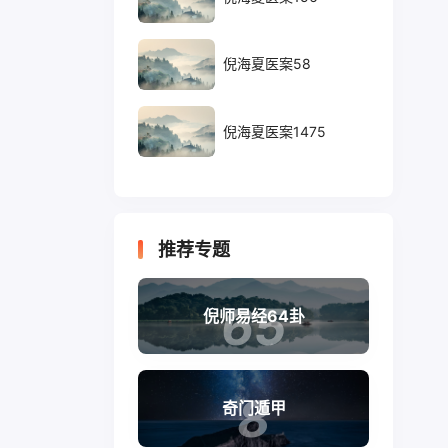
倪海夏医案58
倪海夏医案1475
推荐专题
65
倪师易经64卦
8
奇门遁甲