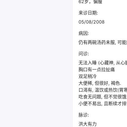
62岁，偏瘦
来诊日期:
05/08/2008
病因:
仍有两碗汤药未服, 可能
问诊:
无法入睡 (心藏神, 从心
胸口有一点拉扯痛
双足稍冷
大便稀, 但很好, 褐色.
口渴有, 温饮或热饮(胃寒
吃食无问题, 但不觉很饿
小便不易出, 且断续才排完
脉诊:
洪大有力