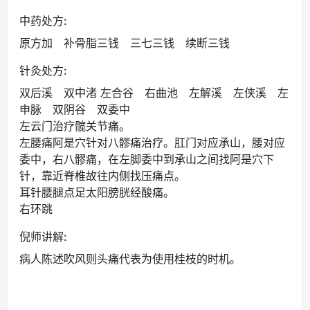
中药处方:
原方加 补骨脂三钱 三七三钱 续断三钱
针灸处方:
双后溪 双中渚 左合谷 右曲池 左解溪 左侠溪 左
申脉 双阴谷 双委中
左云门治疗髋关节痛。
左腰痛阿是穴针对八髎痛治疗。肛门对应承山，腰对应
委中，右八髎痛，在左脚委中到承山之间找阿是穴下
针，靠近脊椎故往内侧找压痛点。
耳针腰腿点足太阳膀胱经酸痛。
右环跳
倪师讲解:
病人陈述吹风则头痛代表为使用桂枝的时机。