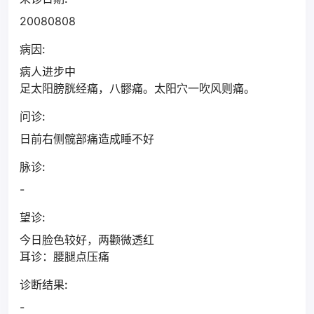
20080808
病因:
病人进步中
足太阳膀胱经痛，八髎痛。太阳穴一吹风则痛。
问诊:
日前右侧髋部痛造成睡不好
脉诊:
-
望诊:
今日脸色较好，两颧微透红
耳诊：腰腿点压痛
诊断结果:
-