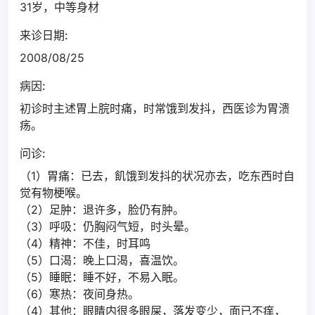
31岁，中等身材
来诊日期:
2008/08/25
病因:
初诊时主述胃上脘时痛，时常饿到发抖，西医诊为胃溃
疡。
问诊:
（1）胃痛：已去，飢饿到发抖的状况亦去，吃东西时自
觉有物梗喉。
（2）足肿：退许多，脸仍有肿。
（3）呼吸：仍胸闷气短，时头晕。
（4）精神：不佳，时耳鸣
（5）口渴：晚上口渴，喜温饮。
（5）睡眠：睡不好，不易入眠。
（6）寒热：夜间身热。
（4）其他：眼睛内很多眼屎，落发变少，面已不痒，