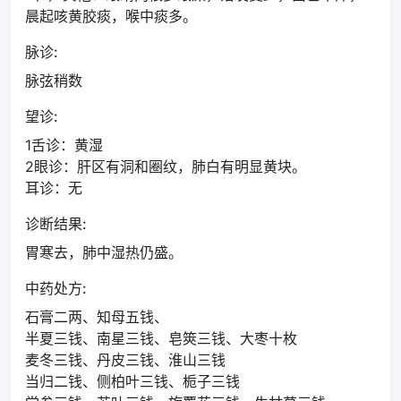
晨起咳黄胶痰，喉中痰多。
脉诊:
脉弦稍数
望诊:
1舌诊：黄湿
2眼诊：肝区有洞和圈纹，肺白有明显黄块。
耳诊：无
诊断结果:
胃寒去，肺中湿热仍盛。
中药处方:
石膏二两、知母五钱、
半夏三钱、南星三钱、皂筴三钱、大枣十枚
麦冬三钱、丹皮三钱、淮山三钱
当归二钱、侧柏叶三钱、栀子三钱