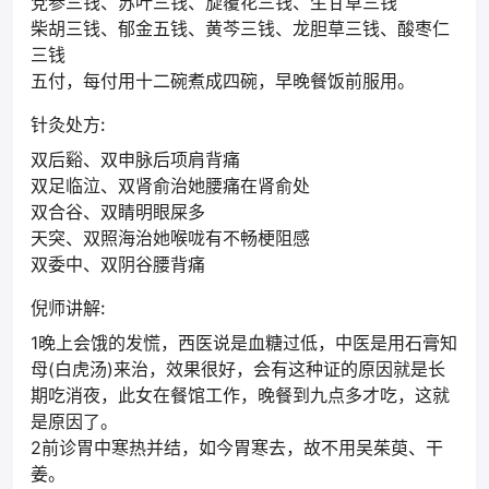
党参三钱、苏叶三钱、旋覆花三钱、生甘草三钱
柴胡三钱、郁金五钱、黄芩三钱、龙胆草三钱、酸枣仁
三钱
五付，每付用十二碗煮成四碗，早晚餐饭前服用。
针灸处方:
双后谿、双申脉后项肩背痛
双足临泣、双肾俞治她腰痛在肾俞处
双合谷、双睛明眼屎多
天突、双照海治她喉咙有不畅梗阻感
双委中、双阴谷腰背痛
倪师讲解:
1晚上会饿的发慌，西医说是血糖过低，中医是用石膏知
母(白虎汤)来治，效果很好，会有这种证的原因就是长
期吃消夜，此女在餐馆工作，晚餐到九点多才吃，这就
是原因了。
2前诊胃中寒热并结，如今胃寒去，故不用吴茱萸、干
姜。