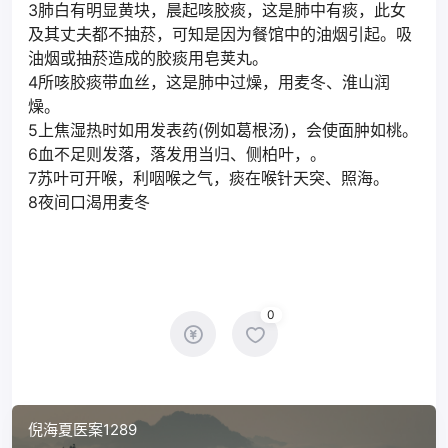
3肺白有明显黄块，晨起咳胶痰，这是肺中有痰，此女
及其丈夫都不抽菸，可知是因为餐馆中的油烟引起。吸
油烟或抽菸造成的胶痰用皂荚丸。
4所咳胶痰带血丝，这是肺中过燥，用麦冬、淮山润
燥。
5上焦湿热时如用发表药(例如葛根汤)，会使面肿如桃。
6血不足则发落，落发用当归、侧柏叶，。
7苏叶可开喉，利咽喉之气，痰在喉针天突、照海。
8夜间口渴用麦冬
0
倪海夏医案1289