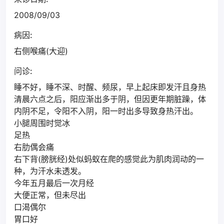
2008/09/03
病因:
右侧喉痛(大迎)
问诊:
睡不好，睡不深、时醒、频尿，早上起床即发汗且身热
清晨六点之后，阳应渐出多于阴，但因更年期脏躁，体
内阴不足，令阳不入阴，阳一时出多导致身热汗出。
小腿周围时觉冰
足热
右肋偶会痛
右下背(膀胱经)处似蚂蚁在爬的感觉此为肌肉润动的一
种，为汗水未透发。
今年五月最后一次月经
大便正常，但未尽出
口渴偶尔
胃口好