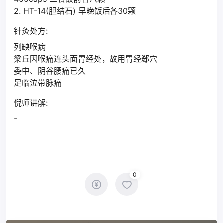
2. HT-14(胆结石) 早晚饭后各30颗
针灸处方:
列缺喉病
梁丘因喉痛连头面胃经处，故用胃经郄穴
委中、阴谷腰痛已久
足临泣带脉痛
倪师讲解:
-
0