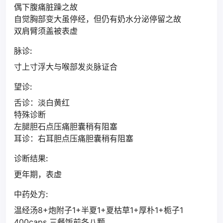
偶下腹痛脏躁之故
自觉胸部变大虽停经，但仍有奶水分泌停留之故
双肩臂须盖被表虚
脉诊:
寸上寸浮大与喉部发炎脉证合
望诊:
舌诊：淡白黄红
特殊诊断
左腿胆石点压痛胆囊稍有阻塞
耳诊：右耳胆点压痛胆囊稍有阻塞
诊断结果:
更年期，表虚
中药处方:
温经汤8+炮附子1+半夏1+夏枯草1+厚朴1+栀子1
400caps 三餐饭前各八颗