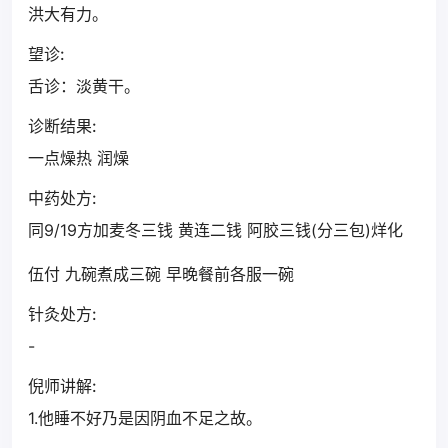
洪大有力。
望诊:
舌诊：淡黄干。
诊断结果:
一点燥热 润燥
中药处方:
同9/19方加麦冬三钱 黄连二钱 阿胶三钱(分三包)烊化
伍付 九碗煮成三碗 早晚餐前各服一碗
针灸处方:
-
倪师讲解:
1.他睡不好乃是因阴血不足之故。