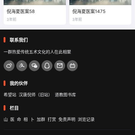
倪海夏医案58
倪海夏医案1475
3年前
3年前
联系我们
一群热爱传统五术文化的人在此相聚
我的伙伴
希望站
汉唐倪师（旧站）
道教图书库
栏目
山
医
命
相
卜
加群
打赏
免责声明
浏览记录