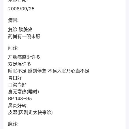
2008/09/25
病因:
复诊 胰脏癌
药尚有一碗未服
问诊:
左肋痛感少许多
双足温许多
睡眠不足 感到倦怠 不易入眠乃心血不足
胃口好
口渴尚好
身无寒热(睡时)
BP 148~95
鼻炎好转
皮湿(因刚走太快来诊)
脉诊: