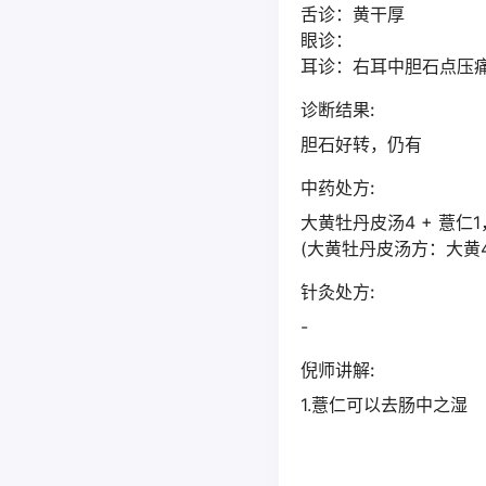
舌诊：黄干厚
眼诊：
耳诊：右耳中胆石点压
诊断结果:
胆石好转，仍有
中药处方:
大黄牡丹皮汤4 + 薏仁1，败
(大黄牡丹皮汤方：大黄4
针灸处方:
-
倪师讲解:
1.薏仁可以去肠中之湿