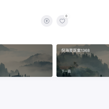
0
倪海夏医案1368
下一篇