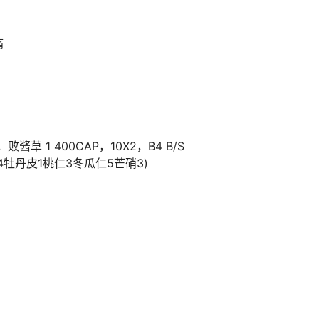
痛
酱草 1 400CAP，10X2，B4 B/S
牡丹皮1桃仁3冬瓜仁5芒硝3)