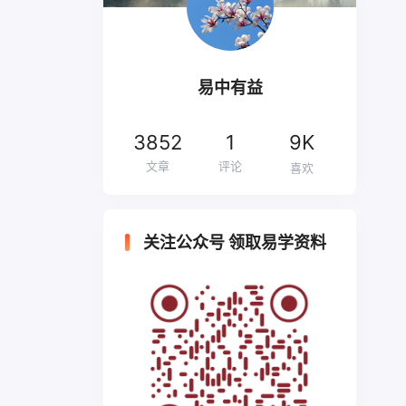
易中有益
3852
1
9K
文章
评论
喜欢
关注公众号 领取易学资料