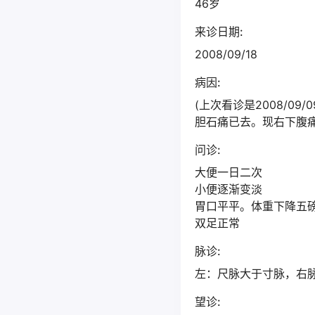
46岁
来诊日期:
2008/09/18
病因:
(上次看诊是2008/09/0
胆石痛已去。现右下腹
问诊:
大便一日二次
小便逐渐变淡
胃口平平。体重下降五
双足正常
脉诊:
左：尺脉大于寸脉，右
望诊: