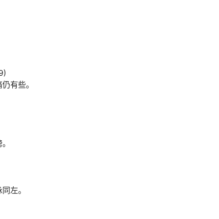
9)
痛仍有些。
磅。
脉同左。