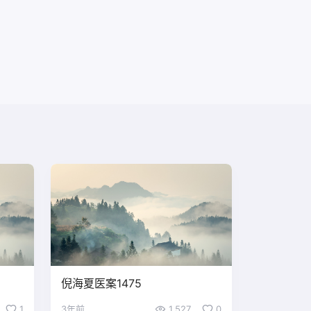
倪海夏医案1475
1
3年前
1,527
0