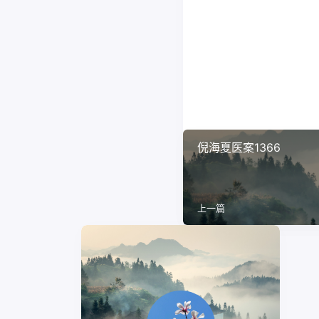
倪海夏医案1366
上一篇