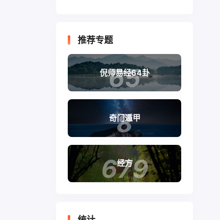
推荐专题
65
倪师易经64卦
8
奇门遁甲
679
经方
统计