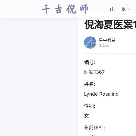
山
医
倪海夏医案1
易中有益
3年前
编号:
医案1367
姓名:
Lynde Rosalind
性别:
女
年龄体型: