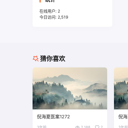
在线用户:
2
今日访问:
2,519
猜你喜欢
倪海夏医案1272
倪海
3年前
2,188
2
3年前