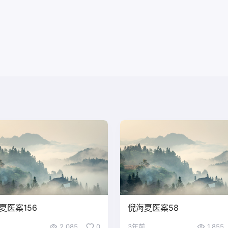
夏医案156
倪海夏医案58
2,085
0
3年前
1,855