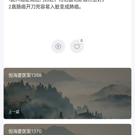
2直肠癌开刀完容易入脏变成肺癌。
0
倪海夏医案1368
上一篇
倪海夏医案1370