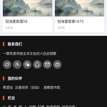
倪海夏医案58
倪海夏医案1475
3年前
3年前
联系我们
一群热爱传统五术文化的人在此相聚
我的伙伴
希望站
汉唐倪师（旧站）
道教图书库
栏目
山
医
命
相
卜
加群
打赏
免责声明
浏览记录