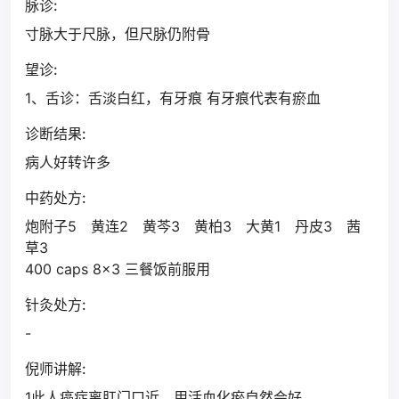
脉诊:
寸脉大于尺脉，但尺脉仍附骨
望诊:
1、舌诊：舌淡白红，有牙痕 有牙痕代表有瘀血
诊断结果:
病人好转许多
中药处方:
炮附子5 黄连2 黄芩3 黄柏3 大黄1 丹皮3 茜
草3
400 caps 8x3 三餐饭前服用
针灸处方:
-
倪师讲解:
1此人癌症离肛门口近，用活血化瘀自然会好。