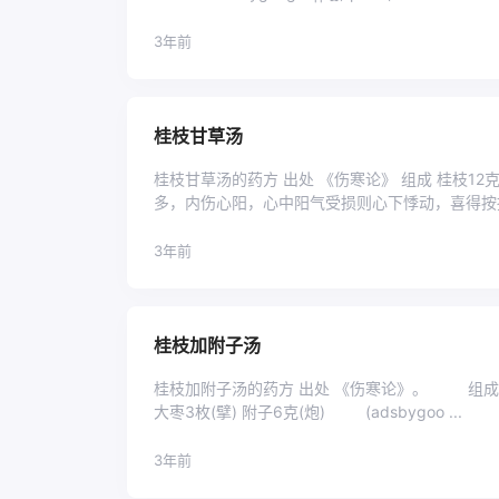
3年前
桂枝甘草汤
桂枝甘草汤的药方 出处 《伤寒论》 组成 桂枝12
多，内伤心阳，心中阳气受损则心下悸动，喜得按
甘温 ...
3年前
桂枝加附子汤
桂枝加附子汤的药方 出处 《伤寒论》。 组成 桂枝9
大枣3枚(擘) 附子6克(炮) (adsbygoo ...
3年前