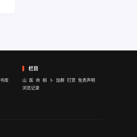
栏目
书库
山
医
命
相
卜
加群
打赏
免责声明
浏览记录