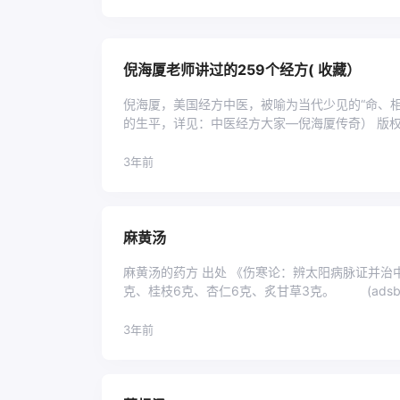
倪海厦老师讲过的259个经方( 收藏）
倪海厦，美国经方中医，被喻为当代少见的“命、
的生平，详见：中医经方大家—倪海厦传奇） 版
文中内容为转载 ...
3年前
麻黄汤
麻黄汤的药方 出处 《伤寒论：辨太阳病脉证并
克、桂枝6克、杏仁6克、
3年前