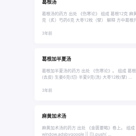
葛根汤
葛根汤的药方 出处 《伤寒论》 组成 葛根12克 
克（炙）芍药6克 大枣12枚（擘） 解释 方中
...
3年前
葛根加半夏汤
葛根加半夏汤的药方 出处 《伤寒论》。 组成 葛根12
(去皮) 生姜6克(切) 半夏9克(洗) 大枣12枚(擘) ...
3年前
麻黄加术汤
麻黄加术汤的药方 出处 《金匮要略》卷上。 组成 麻黄汤原方加白术1
window.adsbygoogle || []).push( ...