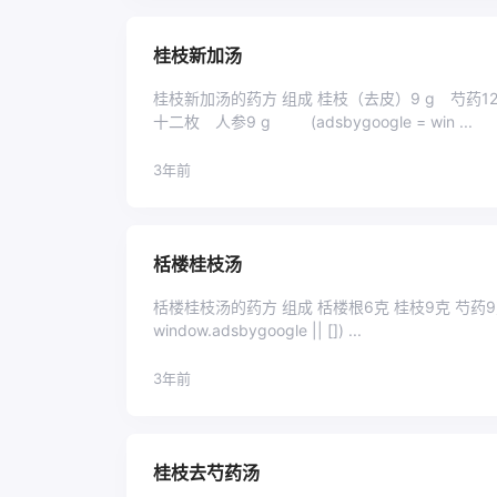
桂枝新加汤
桂枝新加汤的药方 组成 桂枝（去皮）9 g 芍药12
十二枚 人参9 g (adsbygoogle = win ...
3年前
栝楼桂枝汤
栝楼桂枝汤的药方 组成 栝楼根6克 桂枝9克 芍药9克 甘草6克 生姜9
window.adsbygoogle || []) ...
3年前
桂枝去芍药汤