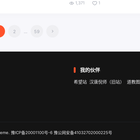
1,371
1
2
…
59
我的伙伴
希望站
汉唐倪师（旧站）
道教图
heme
.
豫ICP备20001100号-6
豫公网安备41032702000225号