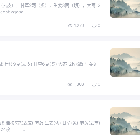
两（去皮），甘草2两（炙），生姜3两（切），大枣12
（擘）。 【功效】 发汗解肌祛风，去阴通阳。 (adsbygoog ...
1,270
0
枝9克(去皮) 甘草6克(炙) 大枣12枚(擘) 生姜9
1,308
0
5克(去皮) 芍药 生姜(切) 甘草(炙) 麻黄(去节)
)24枚 ...