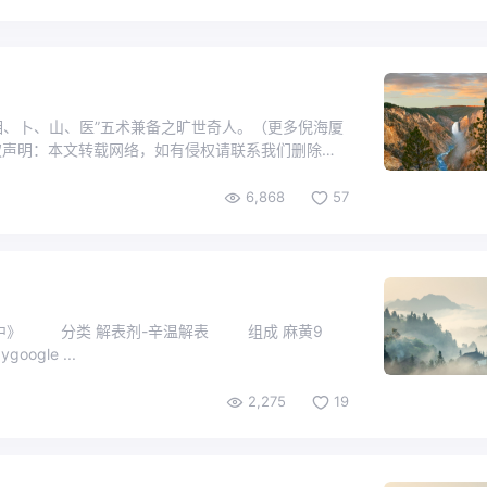
相、卜、山、医”五术兼备之旷世奇人。（更多倪海厦
权声明：本文转载网络，如有侵权请联系我们删除，
6,868
57
治中》 分类 解表剂-辛温解表 组成 麻黄9
炙甘草3克。 (adsbygoogle ...
2,275
19