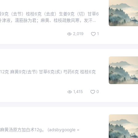
麻黄9克（去节）桂枝6克（去皮）生姜9克（切）甘草6
葛根升津液，濡筋脉为君；麻黄、桂枝疏散风寒，发汗解
2,019
1
克 麻黄9克(去节) 甘草6克(炙) 芍药6克 桂枝6克
1,415
0
2g。 (adsbygoogle =