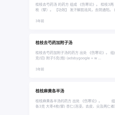
桂枝去芍药汤 的药方 组成 《伤寒论》。 桂枝3
枚
3年前
桂枝去芍药加附子汤
桂枝去芍药加附子汤的药方 出处 《伤寒论》。 组成 桂
克(切) 附子5克(炮) (adsbygoogle = w ...
3年前
桂枝麻黄各半汤
桂枝麻黄各半汤的药方 出处 《伤寒论》。 组成 桂枝
各3克 大枣4枚(擘) 杏仁(汤浸，去皮、尖及两仁者