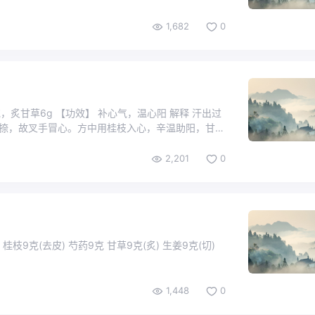
1,682
0
克，炙甘草6g 【功效】 补心气，温心阳 解释 汗出过
捺，故叉手冒心。方中用桂枝入心，辛温助阳，甘草
2,201
0
克(去皮) 芍药9克 甘草9克(炙) 生姜9克(切)
1,448
0