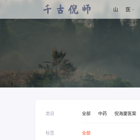
山
医
类目
全部
中药
倪海厦医案
标签
全部