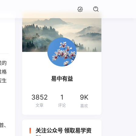
类的
性格
易中有益
应生
3852
1
9K
文章
评论
喜欢
部首、
关注公众号 领取易学资