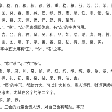
、禀、稔、谷、稷、稼、颖、钱、重、稳、穰、芬、芳、芸、茉、
、菌、葵、蓉、蕙、藏、艺、频、苏、志、念、性、思、怡、恬
、愫、慕、庆、懔、憬、怀、懿、有、望等。
、"家"、"厶"代表翘脚休息、有"厶"的字也可用。
、吉、吕、含、君、呈、吴、和、品、如、哈、咭、唐、哥、哲
、圆、图、宏、宇、家、宙、容、宜、祜、宥、宸、富、实。
中宜选用有"王"、"令"、"君"之字。
""系""示""衣""采"。
、希、帝、席、师、常、帧、筛、红、约、级、纯、素、絮、紫、
、掸、礼、初、袁、裕、裴、采、释、洁、吉。
"、"辰"的字形、帮助力大、可以壮大其身、贵人运强、财运更顺
先考虑、尤其在名字的第二个字。
麒、麟、云。
水。三会的力量也贵人运、对自己也有帮助。字形