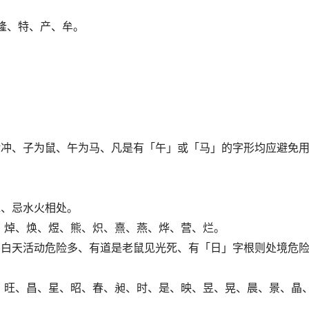
隆、特、产、牟。
对冲、子为鼠、午为马、凡是有「午」或「马」的字形均应避免
水、忌水火相处。
、焯、焕、煜、熊、炽、熹、燕、烨、营、烂。
、白天活动危险多、有道是老鼠见光死、有「日」字根则处境危
、旺、昌、星、昭、春、昶、时、是、映、昱、晃、晨、景、晶