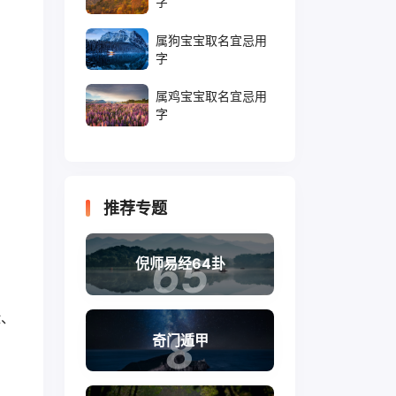
字
属狗宝宝取名宜忌用
字
属鸡宝宝取名宜忌用
字
用
推荐专题
65
倪师易经64卦
险、
8
奇门遁甲
、