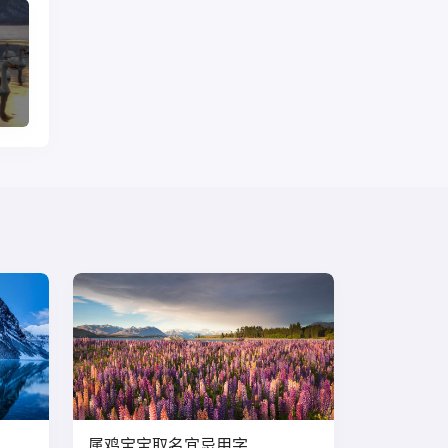
属鸡宝宝取名宜忌用字