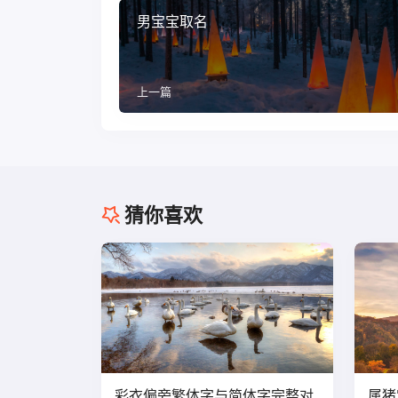
男宝宝取名
上一篇
猜你喜欢
彩衣偏旁繁体字与简体字完整对
属猪