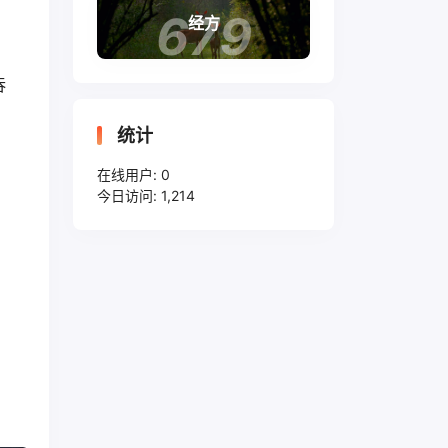
679
经方
吞
统计
、
在线用户:
0
今日访问:
1,214
、
、