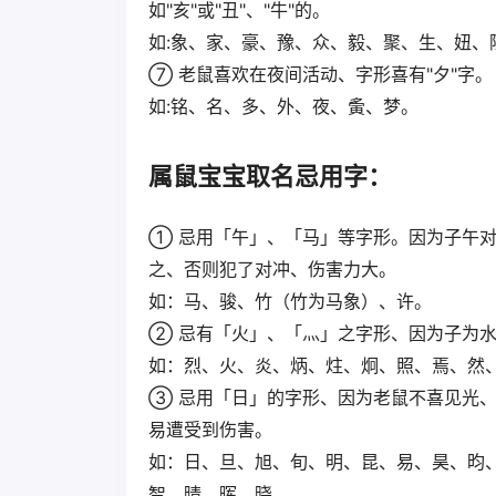
如"亥"或"丑"、"牛"的。
如:象、家、豪、豫、众、毅、聚、生、妞、
⑦ 老鼠喜欢在夜间活动、字形喜有"夕"字。
如:铭、名、多、外、夜、夤、梦。
属鼠宝宝取名忌用字：
① 忌用「午」、「马」等字形。因为子午
之、否则犯了对冲、伤害力大。
如：马、骏、竹（竹为马象）、许。
② 忌有「火」、「灬」之字形、因为子为
如：烈、火、炎、炳、炷、炯、照、焉、然
③ 忌用「日」的字形、因为老鼠不喜见光
易遭受到伤害。
如：日、旦、旭、旬、明、昆、易、昊、昀
智、晴、晖、晓。