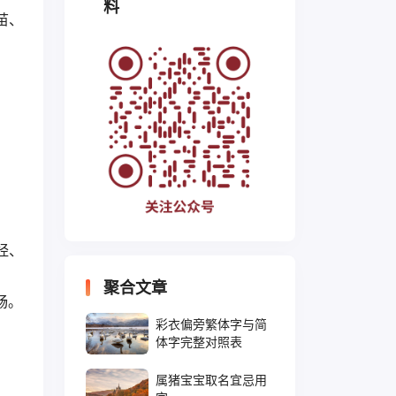
料
苗、
、
、
经、
聚合文章
畅。
彩衣偏旁繁体字与简
体字完整对照表
属猪宝宝取名宜忌用