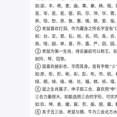
如:梁、丰、艳、麦、曲、秉、秦、秧、程
苔、苓、若、茗、茵、莉、莎、萍、华、菁
恭、恒、恕、恩、敦、惠、情、慈、爱、愉
② 老鼠喜欢打洞、作为藏身之所名字宜有"口"
如：台、定、君、右、尚、名、同、各、合
商、哑、超、单、喜、乔、嘉、严、因、园
③ 老鼠为第一生肖、排名最前可以称王、名字
如玲、琴、冠等。
④ 鼠喜欢披彩衣、华而其身。宜有字根:"彡"、"巾
如:彦、彤、形、彬、彩、彭、布、市、矾
绿、纲、绮、缘、继、社、福、棋、祯、禧
⑤ 鼠之生肖属子、申子辰三合、喜欢用"申
三合力量很大、如能选用三合的字形、可优
如:玖、坤、袁、媛、宸、农、振、丽、震、
⑥ 亥子丑三会、老鼠与猪、牛为三会北方