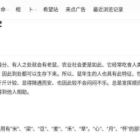
命
相
卜
希望站
来点广告
最近浏览记录
字
缘分、有人之处就会有老鼠、农业社会更是如此、它经常吃食人
、因此到处都可以生存下来。所以、鼠年生的人也具有此特征、
斤斤计较、显得随遇而安、也因此较不会闷闷不乐。总是发挥顺
得到他人相助。
"、"梁"、"豆"、"麦"、"禾"、"草"。"心"、"月"、"怀"的