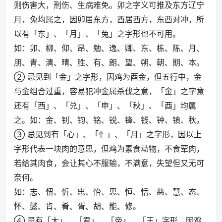
则伤害大，刑伤、生病难免。卯之字义可推及东方辽宁
月，兔均属之，因卯居东方，酉居西方，东酉对冲，所
以有「东」、「月」、「兔」之字形也不可用。
如：卯、柳、仰、昂、勉、逸、卿、东、栋、陈、月、
朋、青、清、晴、胜、有、朗、望、朔、朝、期、本。
② 忌见到「金」之字形，因鸡为酉金，但五行中，金
与金组合过重，容易犯冲金属杀伐之意，「金」之字意
还有「西」、「兑」、「申」、「秋」、「酉」均属
之。如：金、钊、钧、铭、锐、锋、钱、钟、镇、秋。
③ 忌见到有「心」、「忄」、「月」之字形，因以上
字形代表一块肉的意思，但鸡为素食动物，不食荤肉，
若给其肉食，会让其心不服输，不满意，失望但又无可
奈何。
如：志、忸、忻、忠、怡、思、恒、恬、慈、慧、态、
怀、懿、肯、肴、胥、胡、能、修。
④ 忌有「大」、「君」、「帝」、「王」字形，因鸡