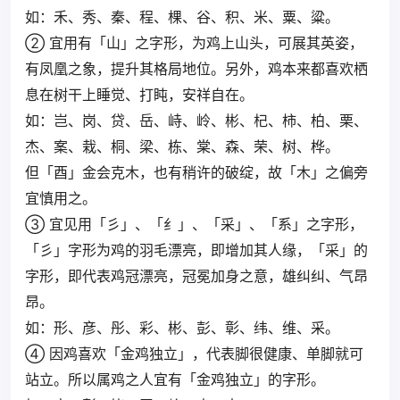
如：禾、秀、秦、程、棵、谷、积、米、粟、粱。
② 宜用有「山」之字形，为鸡上山头，可展其英姿，
有凤凰之象，提升其格局地位。另外，鸡本来都喜欢栖
息在树干上睡觉、打盹，安祥自在。
如：岂、岗、贷、岳、峙、岭、彬、杞、柿、柏、栗、
杰、案、栽、桐、梁、栋、棠、森、荣、树、桦。
但「酉」金会克木，也有稍许的破绽，故「木」之偏旁
宜慎用之。
③ 宜见用「彡」、「纟」、「采」、「系」之字形，
「彡」字形为鸡的羽毛漂亮，即增加其人缘，「采」的
字形，即代表鸡冠漂亮，冠冕加身之意，雄纠纠、气昂
昂。
如：形、彦、彤、彩、彬、彭、彰、纬、维、采。
④ 因鸡喜欢「金鸡独立」，代表脚很健康、单脚就可
站立。所以属鸡之人宜有「金鸡独立」的字形。