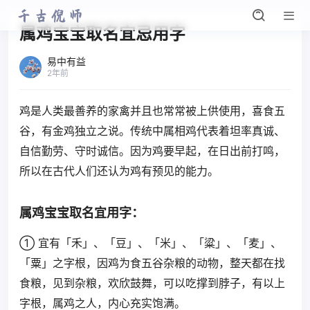
属鸡宝宝取名宜忌用字
易中有益
2年前
鸡是人类最善养的家禽并且也常常被上供使用，喜食五
谷，有金鸡独立之说。传统中属相鸡代表着坦率真诚、
自信勤劳、守时诚信。因为鸡要早起，在日出前打鸣，
所以在古代人们还认为鸡有预见的能力。
属鸡宝宝取名宜用字：
① 宜有「禾」、「豆」、「米」、「粱」、「麦」、
「粟」之字根，因鸡为食五谷杂粮的动物，整天都在找
食粮，见到杂粮，欢欣鼓舞，可以吃撑到脖子，有以上
字根，属鸡之人，内心充实饱满。