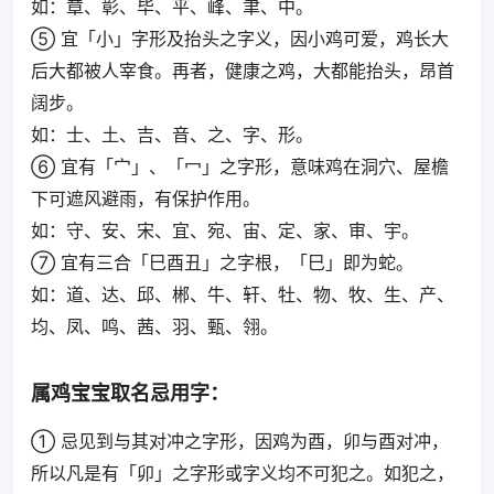
如：章、彰、毕、平、峰、聿、中。
⑤ 宜「小」字形及抬头之字义，因小鸡可爱，鸡长大
后大都被人宰食。再者，健康之鸡，大都能抬头，昂首
阔步。
如：士、土、吉、音、之、字、形。
⑥ 宜有「宀」、「冖」之字形，意味鸡在洞穴、屋檐
下可遮风避雨，有保护作用。
如：守、安、宋、宜、宛、宙、定、家、审、宇。
⑦ 宜有三合「巳酉丑」之字根，「巳」即为蛇。
如：道、达、邱、郴、牛、轩、牡、物、牧、生、产、
均、凤、鸣、茜、羽、甄、翎。
属鸡宝宝取名忌用字：
① 忌见到与其对冲之字形，因鸡为酉，卯与酉对冲，
所以凡是有「卯」之字形或字义均不可犯之。如犯之，