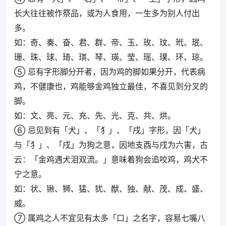
长大往往被作祭品，或为人食用，一生多为别人付出
多。
如：奇、奏、奋、君、群、帝、玉、玫、玟、玳、珉、
珊、珠、球、琦、琪、琴、瑛、莹、瑶、璞、环、琼。
⑤ 忌有字形脚分开者，因为鸡的脚如果分开，代表病
鸡，不健康也，鸡能够金鸡独立最佳，不喜见到分叉的
脚。
如：文、亮、元、充、先、光、克、共、烘。
⑥ 忌见到有「犬」、「犭」、「戌」字形，因「犬」
与「犭」、「戌」为狗之意，因地支酉与戌为六害，古
云：「金鸡遇犬泪双流。」意味着狗会追咬鸡，鸡犬不
宁之意。
如：状、锹、狮、猛、犹、猷、独、献、茂、成、盛、
威。
⑦ 属鸡之人不宜见有太多「口」之名字，容易七嘴八