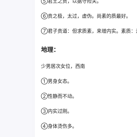
⑤君王之贲，以据守险关。
⑥贲之极，太过，虚伪。尚素的质最好。
⑦君子贲道：但求质素，来增内实。素质：
地理：
少男居次女位，西南
①男身女态。
②性静而不动。
③内实过刚。
④身体烫伤多。