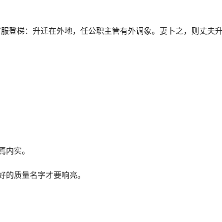
服登梯：升迁在外地，任公职主管有外调象。妻卜之，则丈夫
焉内实。
好的质量名字才要响亮。