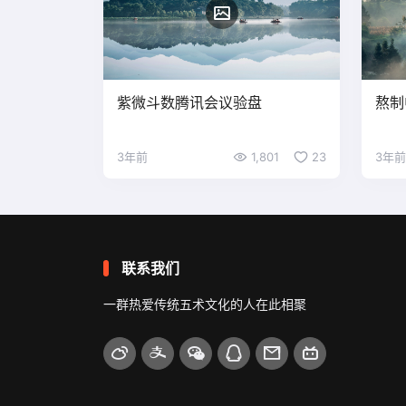
紫微斗数腾讯会议验盘
熬制
3年前
1,801
23
3年前
联系我们
一群热爱传统五术文化的人在此相聚