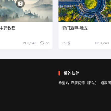
中药教程
奇门遁甲-地支
3,943
72
3年前
3,240
我的伙伴
希望站
汉唐倪师（旧站）
道教图