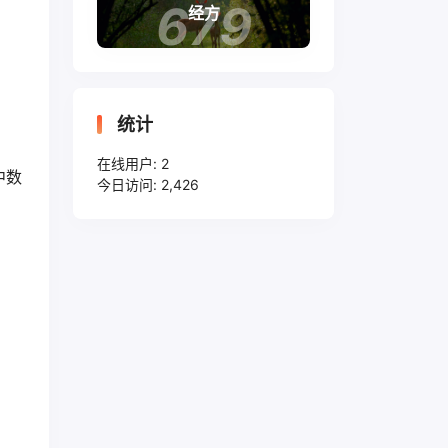
679
经方
统计
在线用户:
2
中数
今日访问:
2,426