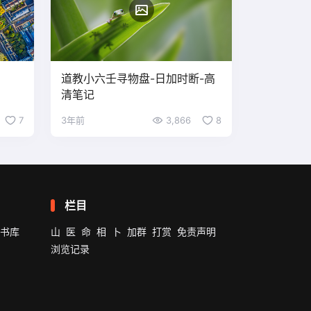
道教小六壬寻物盘-日加时断-高
清笔记
7
3年前
3,866
8
栏目
书库
山
医
命
相
卜
加群
打赏
免责声明
浏览记录