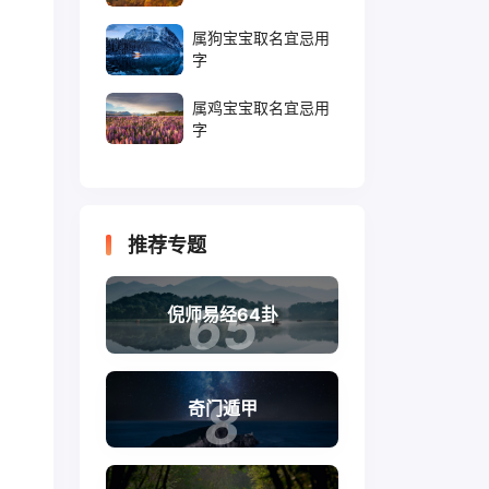
属狗宝宝取名宜忌用
字
属鸡宝宝取名宜忌用
字
推荐专题
65
倪师易经64卦
8
奇门遁甲