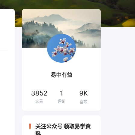
易中有益
3852
1
9K
文章
评论
喜欢
关注公众号 领取易学资
料