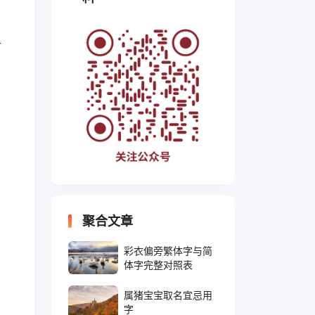
升
聚合文章
彩衣偏旁繁体字与简
体字完整对照表
属猪宝宝取名宜忌用
字