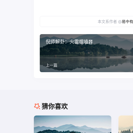
本文系作者 @
易中
倪师解卦：火雷噬嗑䷔
上一篇
猜你喜欢