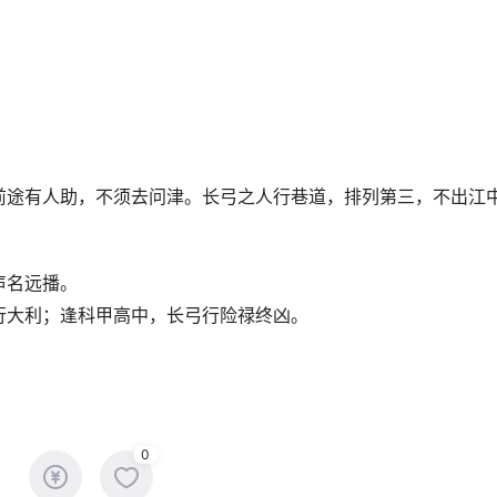
前途有人助，不须去问津。长弓之人行巷道，排列第三，不出江
声名远播。
行大利；逢科甲高中，长弓行险禄终凶。
0