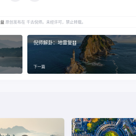
有益
原创发布在 千古倪师。未经许可，禁止转载。
倪师解卦：地雷复䷗
下一篇