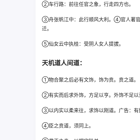
②车行路：前往任官之象，行走四方也。
③舟张帆江中：此行顺风大利。④官人著官
迁。
⑤仙女云中执桂：受阴人女人提拔。
天机道人间道：
①物合聚之后必有文饰，饰为贲。贲之道。
②有实而后求外饰，方足以亨。外饰不足以
③以内实以柔来往，求饰以刚道。广告：有
④臣之贲道，须同上。