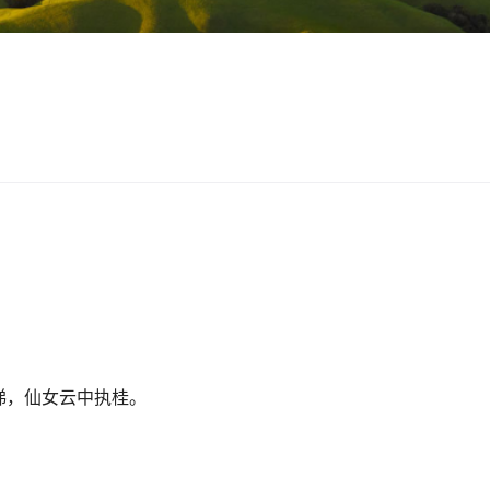
梯，仙女云中执桂。