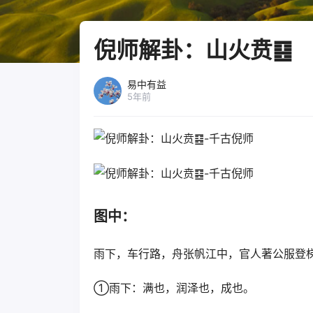
倪师解卦：山火贲䷕
易中有益
5年前
图中：
雨下，车行路，舟张帆江中，官人著公服登
①雨下：满也，润泽也，成也。