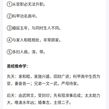
①从官职必无法升职。
②科甲功名高中。
③婚延五年，与同时生人不同。
④与家人和睦相处，非常顾家。
⑤多妇人病，滞，带。
易经推命学：
先天：家和睦，家施兴盛，田财广进；科甲高中生而为
官，妻妾各一；兄弟一文一武，严母持家。
后天：由武转文，受封印；先有阻滞事后成；太太助力
大，唯逢水年凶；婚事吉，主得二子。