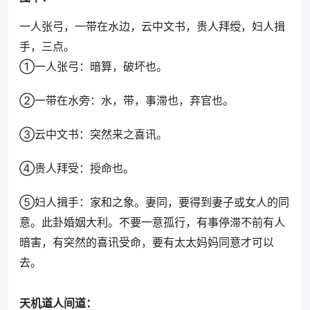
一人张弓，一带在水边，云中文书，贵人拜绶，妇人揖
手，三点。
①一人张弓：暗算，破坏也。
②一带在水旁：水，带，事滞也，弃官也。
③云中文书：突然来之喜讯。
④贵人拜受：授命也。
⑤妇人揖手：家和之象。妻同，要得到妻子或女人的同
意。此卦婚姻大利。不要一意孤行，有事停滞不前有人
暗害，有突然的喜讯受命，要有太太妈妈同意才可以
去。
天机道人间道：