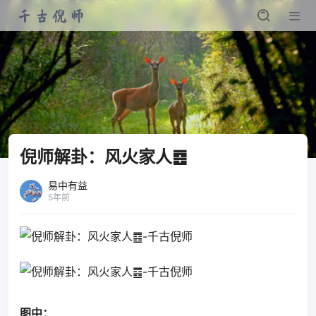
倪师解卦：风火家人䷤
易中有益
5年前
图中：