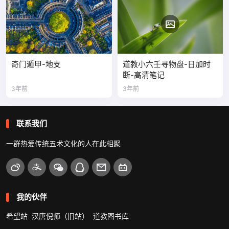
奇门遁甲-地支
道教小六壬寻物盘-日加时
断-高清笔记
3年前
3年前
联系我们
一群热爱传统五术文化的人在此相聚
我的伙伴
希望站
汉唐倪师（旧站）
道教图书库