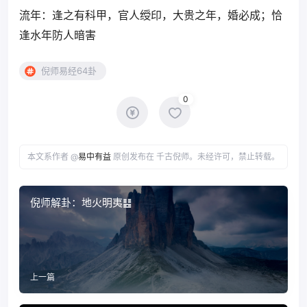
流年：逢之有科甲，官人绶印，大贵之年，婚必成；恰
逢水年防人暗害
倪师易经64卦
0
本文系作者 @
易中有益
原创发布在 千古倪师。未经许可，禁止转载。
倪师解卦：地火明夷䷣
上一篇