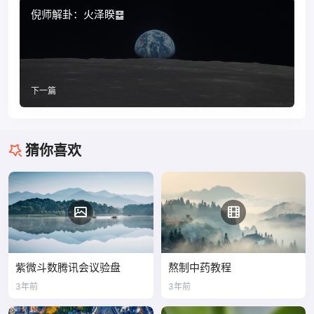
倪师解卦：火泽睽䷥
下一篇
猜你喜欢
紫微斗数腾讯会议验盘
熬制中药教程
3年前
3年前