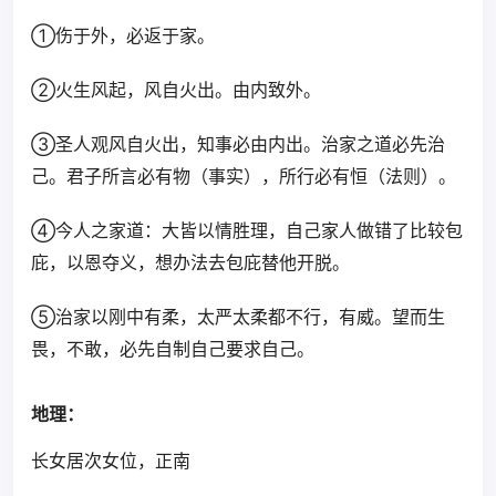
①伤于外，必返于家。
②火生风起，风自火出。由内致外。
③圣人观风自火出，知事必由内出。治家之道必先治
己。君子所言必有物（事实），所行必有恒（法则）。
④今人之家道：大皆以情胜理，自己家人做错了比较包
庇，以恩夺义，想办法去包庇替他开脱。
⑤治家以刚中有柔，太严太柔都不行，有威。望而生
畏，不敢，必先自制自己要求自己。
地理：
长女居次女位，正南