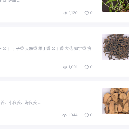
romwell ...
1,120
0
 公丁 丁子香 支解香 雄丁香 公丁香 大花 如字香 瘦
1,091
0
姜、蛮姜、小良姜、海良姜 ...
1,044
0