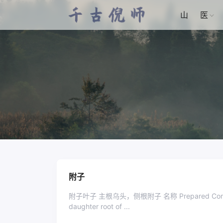
山
医
附子
附子叶子 主根乌头，侧根附子 名称 Prepared Common M
daughter root of ...