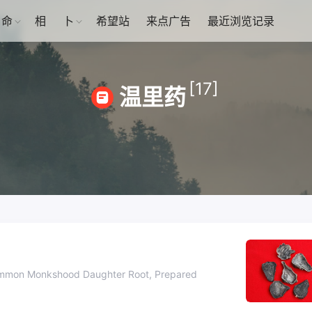
命
相
卜
希望站
来点广告
最近浏览记录
[17]
温里药
onkshood Daughter Root, Prepared