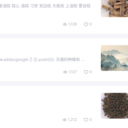
肉桂 紫油桂 桂心 油桂 刁安 安边桂 大板桂 上油桂 蒙自桂
1,128
0
名称 白幕（《本经》）。 (adsbygoogle = window.adsbygoogle || []).push({}); 天雄的种植和 ...
1,127
0
1,212
0