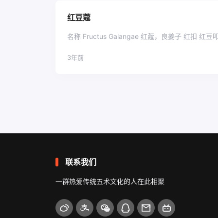
红豆蔻
3年前
文
章
导
航
联系我们
一群热爱传统五术文化的人在此相聚