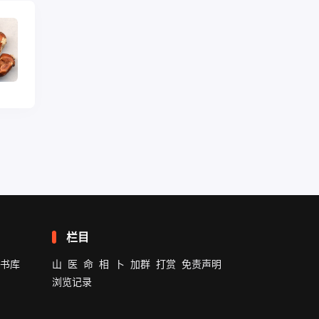
栏目
书库
山
医
命
相
卜
加群
打赏
免责声明
浏览记录