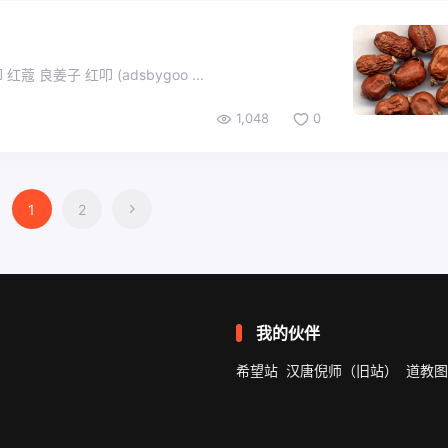
名称 Fructus Galangae 红蔻，良姜子 红扣 红豆叩 红蔻 良姜子 红叩 (adsbygoo ...
1,048
0
1
2
我的伙伴
希望站
汉唐倪师（旧站）
道教图